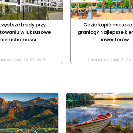
częstsze błędy przy
Gdzie kupić mieszka
towaniu w luksusowe
granicą? Najlepsze kier
nieruchomości
inwestorów
aktualizacji:
26-06-2026
Data aktualizacji:
17-06