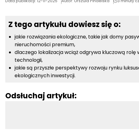
Data publikacji:
12-11-2025
Autor:
Urszula Pindelska
3 minuty c
Z tego artykułu dowiesz się o:
jakie rozwiązania ekologiczne, takie jak domy pas
nieruchomości premium,
dlaczego lokalizacja wciąż odgrywa kluczową rolę
technologii,
jakie są przyszłe perspektywy rozwoju rynku luks
ekologicznych inwestycji.
Odsłuchaj artykuł: