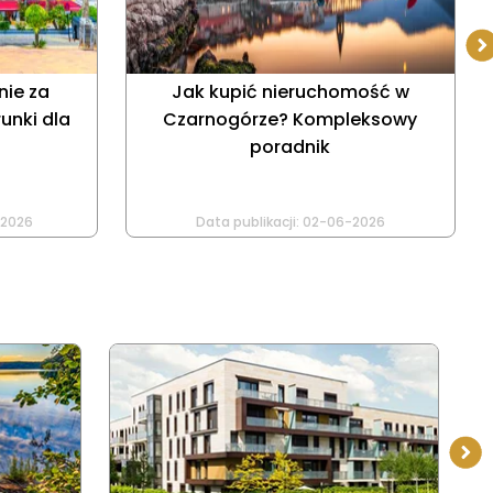
nie za
Jak kupić nieruchomość w
unki dla
Czarnogórze? Kompleksowy
poradnik
-2026
Data publikacji:
02-06-2026