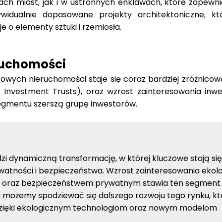
h miast, jak i w ustronnych enklawach, które zapewnia
ywidualnie dopasowane projekty architektoniczne, kt
o elementy sztuki i rzemiosła.
ruchomości
owych nieruchomości staje się coraz bardziej zróżnicow
e Investment Trusts), oraz wzrost zainteresowania inw
egmentu szerszą grupę inwestorów.
i dynamiczną transformację, w której kluczowe stają się
watności i bezpieczeństwa. Wzrost zainteresowania ekol
ia oraz bezpieczeństwem prywatnym stawia ten segment
możemy spodziewać się dalszego rozwoju tego rynku, kt
dzięki ekologicznym technologiom oraz nowym modelom