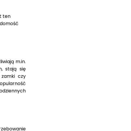
t ten
iadomość
wiają m.in.
, stają się
 zamki czy
popularność
codziennych
trzebowanie