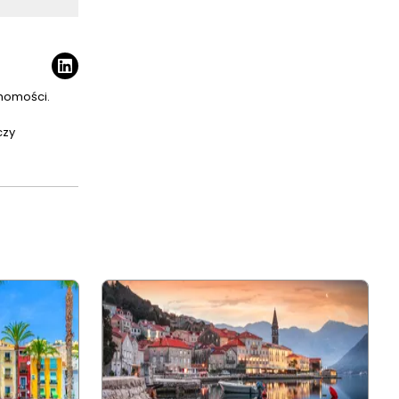
chomości.
czy