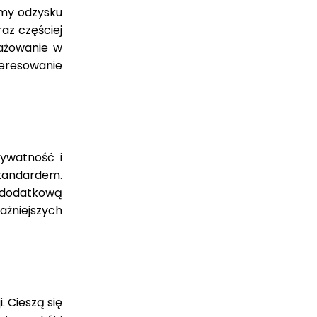
emy odzysku
az częściej
gażowanie w
teresowanie
ywatność i
standardem.
m dodatkową
ażniejszych
. Cieszą się