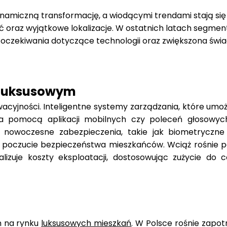
namiczną transformację, a wiodącymi trendami stają się
ć oraz wyjątkowe lokalizacje. W ostatnich latach segmen
e oczekiwania dotyczące technologii oraz zwiększona św
u luksusowym
yjności. Inteligentne systemy zarządzania, które umożli
za pomocą aplikacji mobilnych czy poleceń głosowych
 nowoczesne zabezpieczenia, takie jak biometryczne
ają poczucie bezpieczeństwa mieszkańców. Wciąż rośnie 
izuje koszty eksploatacji, dostosowując zużycie do 
m na rynku
luksusowych mieszkań
. W Polsce rośnie zapo