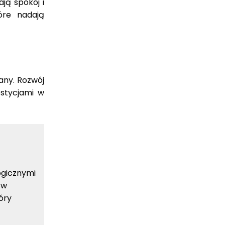
ją spokój i
óre nadają
any. Rozwój
estycjami w
ogicznymi
 w
óry