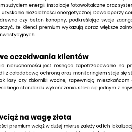
 zużyciem energii. Instalacje fotowoltaiczne oraz syst
uzyskanie niezależności energetycznej. Deweloperzy cor
ak drewno czy beton konopny, podkreślając swoje zaan
czyć, że klienci premium wykazują coraz większe zain
inwestycyjnych.
we oczekiwania klientów
e nieruchomości jest rosnące zapotrzebowanie na pr
li z całodobową ochroną oraz monitoringiem staje się 
 jak lasy czy zbiorniki wodne, zapewniają mieszkańco
sokiego standardu wykończenia, stała się jednym z najw
 wciąż na wagę złota
i premium wciąż w dużej mierze zależy od ich lokalizacji