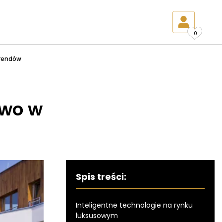
0
trendów
two w
Spis treści:
Inteligentne technologie na rynku
luksusowym