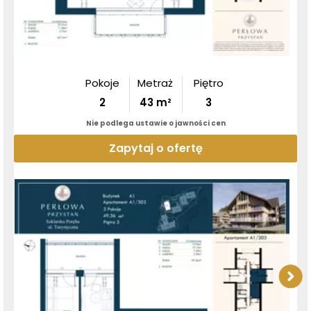
Pokoje
Metraż
Piętro
2
43
m²
3
Nie podlega ustawie o jawności cen
Zapytaj o ofertę