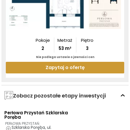
Pokoje
Metraż
Piętro
2
53
m²
3
Nie podlega ustawie o jawności cen
Zapytaj o ofertę
Zobacz pozostałe etapy inwestycji
Perłowa Przystań Szklarska
GOTOWE DO ODBIORU
Poręba
PERŁOWA PRZYSTAŃ
Szklarska Poręba, ul. 