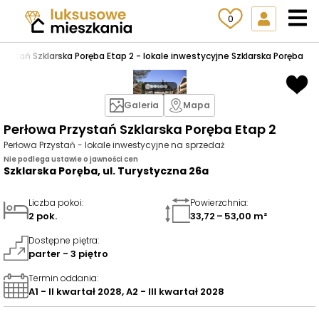
0
rzystań Szklarska Poręba Etap 2 - lokale inwestycyjne Szklarska Poręba
Galeria
Mapa
Perłowa Przystań Szklarska Poręba Etap 2
Perłowa Przystań - lokale inwestycyjne na sprzedaż
Nie podlega ustawie o jawności cen
Szklarska Poręba, ul. Turystyczna 26a
Liczba pokoi
:
Powierzchnia
:
2 pok.
33,72 – 53,00 m²
Dostępne piętra
:
parter - 3 piętro
Termin oddania
:
A1 - II kwartał 2028, A2 - III kwartał 2028