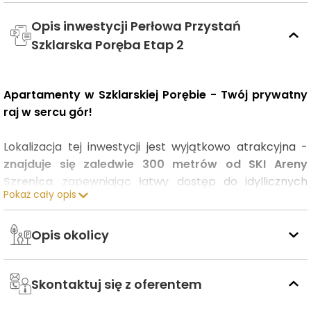
Opis inwestycji Perłowa Przystań
Szklarska Poręba Etap 2
Apartamenty w Szklarskiej Porębie - Twój prywatny
raj w sercu gór!
Lokalizacja tej inwestycji jest wyjątkowo atrakcyjna -
znajduje się zaledwie 300 metrów od SKI Areny
Szrenica
, zapewniając łatwy dostęp do idyllicznych
Pokaż cały opis
ścieżek Karkonoskiego Parku Narodowego.
Osiedle to oferuje intymną atmosferę, będąc idealnym
Opis okolicy
wyborem dla tych, którzy cenią sobie bliskość z
przyrodą i aktywny odpoczynek w górach przez cały
Skontaktuj się z oferentem
rok.