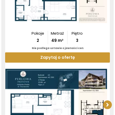
Pokoje
Metraż
Piętro
2
49
m²
3
Nie podlega ustawie o jawności cen
Zapytaj o ofertę