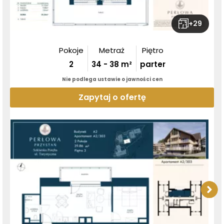
+
29
Pokoje
Metraż
Piętro
2
34
-
38
m²
parter
Nie podlega ustawie o jawności cen
Zapytaj o ofertę