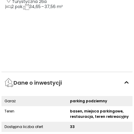
Turystyczna 26a
2
pok.
34,65 – 37,56 m²
Dane o inwestycji
Garaż
parking podziemny
Teren
basen, miejsca parkingowe,
restauracja, teren rekreacyjny
Dostępna liczba ofert
33