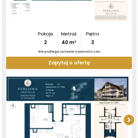
Pokoje
Metraż
Piętro
2
40
m²
3
Nie podlega ustawie o jawności cen
Zapytaj o ofertę