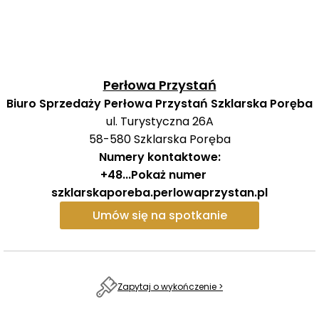
Projekt przewiduje szereg udogodnień dla mieszkańców
i odwiedzających, w tym strefę rekreacyjną, basen oraz
restaurację, co ma zapewnić najwyższy komfort
użytkowania oraz możliwości relaksu na obszarze
osiedla.
Perłowa Przystań
Biuro Sprzedaży Perłowa Przystań Szklarska Poręba
Dostępne są różnorodne apartamenty, od 1 do 5
ul. Turystyczna 26A
pokojów, o powierzchniach od 31 m² do 55 m²,
58-580
Szklarska Poręba
odpowiednie dla różnych preferencji i potrzeb klientów.
Numery kontaktowe:
+48
...
Pokaż numer
szklarskaporeba.perlowaprzystan.pl
Umów się na spotkanie
Zapytaj o wykończenie >