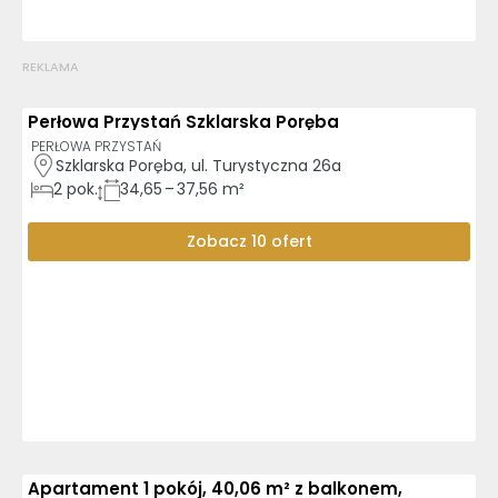
REKLAMA
Perłowa Przystań Szklarska Poręba
GOTOWE DO ODBIORU
PERŁOWA PRZYSTAŃ
Szklarska Poręba, ul. Turystyczna 26a
2
pok.
34,65 – 37,56 m²
Zobacz 10 ofert
Apartament 1 pokój, 40,06 m² z balkonem,