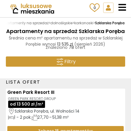
0
l
>
Apartamenty na sprzedaż
>
dolnośląskie
>
karkonoski
>
Szklarska Poręba
Apartamenty na sprzedaż Szklarska Poręba
Średnia cena m² apartamentu na sprzedaż w Szklarskiej
Porębie wynosi
13 535 zł
(sierpień 2026)
Znaleziono
78
ofert
Filtry
LISTA OFERT
Green Park Resort III
AI
GREEN PARK RESORT GROUP
od 13 500 zł /m²
Szklarska Poręba, ul. Wolności 14
1
-
2
pok.
27,70 – 51,38 m²