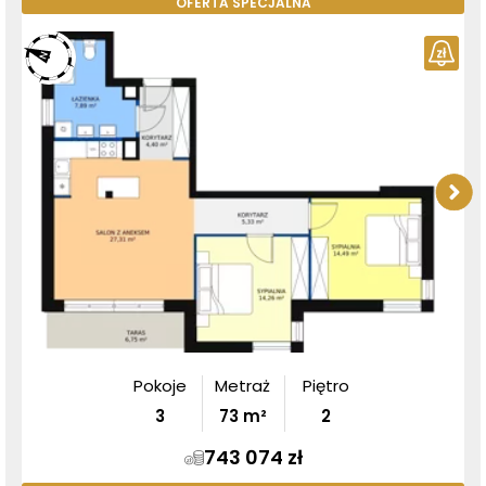
OFERTA SPECJALNA
Pokoje
Metraż
Piętro
3
73
m²
2
743 074 zł