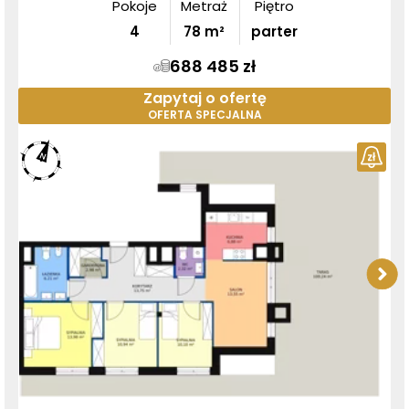
Pokoje
Metraż
Piętro
4
78
m²
parter
688 485 zł
Zapytaj o ofertę
OFERTA SPECJALNA