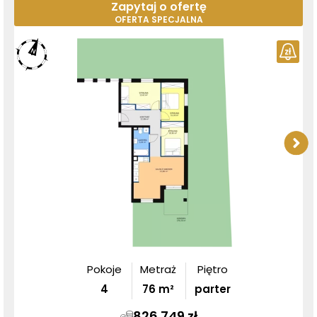
Zapytaj o ofertę
OFERTA SPECJALNA
Pokoje
Metraż
Piętro
4
76
m²
parter
826 749 zł