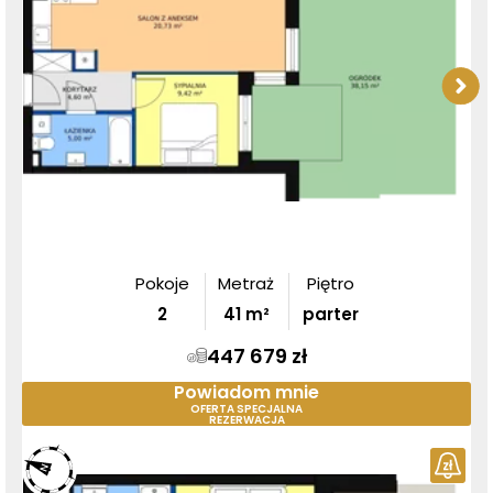
Pokoje
Metraż
Piętro
2
41
m²
parter
447 679 zł
Powiadom mnie
OFERTA SPECJALNA
REZERWACJA