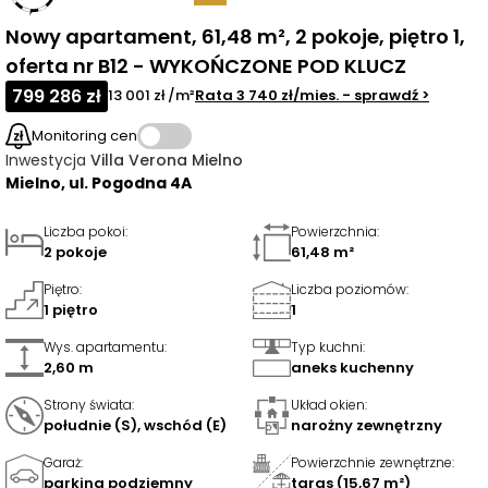
Nowy apartament, 61,48 m², 2 pokoje, piętro 1,
oferta nr B12 - WYKOŃCZONE POD KLUCZ
799 286 zł
13 001 zł /m²
Rata
3 740 zł
/mies.
- sprawdź
>
Monitoring cen
Inwestycja
Villa Verona Mielno
Mielno, ul. Pogodna 4A
Liczba pokoi
:
Powierzchnia
:
2 pokoje
61,48 m²
Piętro
:
Liczba poziomów
:
1 piętro
1
Wys. apartamentu
:
Typ kuchni
:
2,60 m
aneks kuchenny
Strony świata
:
Układ okien
:
południe (S), wschód (E)
narożny zewnętrzny
Garaż
:
Powierzchnie zewnętrzne
:
parking podziemny
taras (15,67 m²)