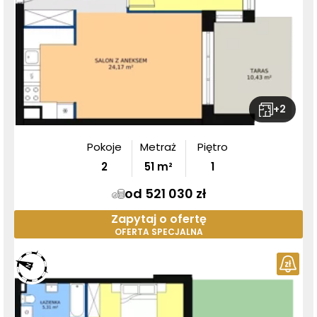
+
2
Pokoje
Metraż
Piętro
2
51
m²
1
od 521 030 zł
Zapytaj o ofertę
OFERTA SPECJALNA