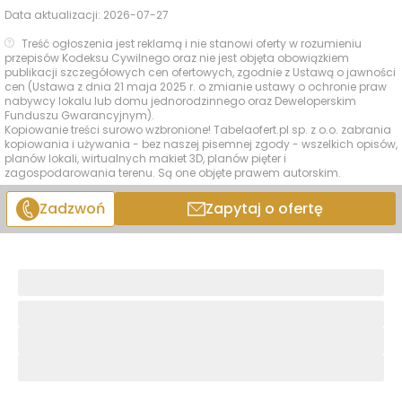
Data aktualizacji:
2026-07-27
Treść ogłoszenia jest reklamą i nie stanowi oferty w rozumieniu
przepisów Kodeksu Cywilnego oraz nie jest objęta obowiązkiem
publikacji szczegółowych cen ofertowych, zgodnie z Ustawą o jawności
cen (Ustawa z dnia 21 maja 2025 r. o zmianie ustawy o ochronie praw
nabywcy lokalu lub domu jednorodzinnego oraz Deweloperskim
Funduszu Gwarancyjnym).
Kopiowanie treści surowo wzbronione! Tabelaofert.pl sp. z o.o. zabrania
kopiowania i używania - bez naszej pisemnej zgody - wszelkich opisów,
planów lokali, wirtualnych makiet 3D, planów pięter i
zagospodarowania terenu. Są one objęte prawem autorskim.
Zadzwoń
Zapytaj o ofertę