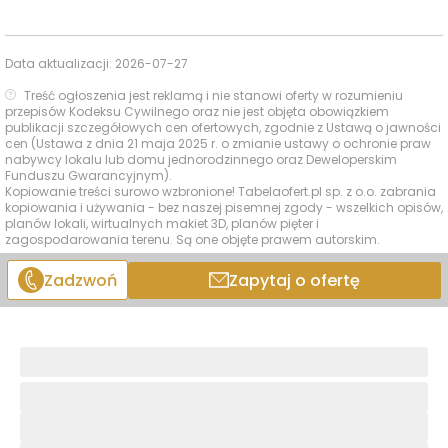
Data aktualizacji:
2026-07-27
Treść ogłoszenia jest reklamą i nie stanowi oferty w rozumieniu
przepisów Kodeksu Cywilnego oraz nie jest objęta obowiązkiem
publikacji szczegółowych cen ofertowych, zgodnie z Ustawą o jawności
cen (Ustawa z dnia 21 maja 2025 r. o zmianie ustawy o ochronie praw
nabywcy lokalu lub domu jednorodzinnego oraz Deweloperskim
Funduszu Gwarancyjnym).
Kopiowanie treści surowo wzbronione! Tabelaofert.pl sp. z o.o. zabrania
kopiowania i używania - bez naszej pisemnej zgody - wszelkich opisów,
planów lokali, wirtualnych makiet 3D, planów pięter i
zagospodarowania terenu. Są one objęte prawem autorskim.
Zadzwoń
Zapytaj o ofertę