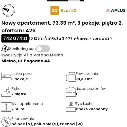
Rzut 2D
Nowy apartament, 73,39 m², 3 pokoje, piętro 2,
oferta nr A26
743 074 zł
10 125 zł /m²
Rata
3 477 zł
/mies.
- sprawdź
>
Monitoring cen
Inwestycja
Villa Verona Mielno
Mielno, ul. Pogodna 4A
Liczba pokoi
:
Powierzchnia
:
3 pokoje
73,39 m²
Piętro
:
Liczba poziomów
:
2 piętro
1
Wys. apartamentu
:
Typ kuchni
:
2,60 m
aneks kuchenny
Strony świata
:
północ (N), południe (S), zachód (W)