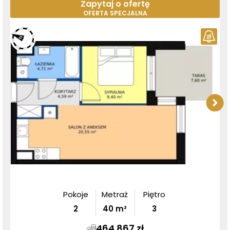
Zapytaj o ofertę
OFERTA SPECJALNA
Pokoje
Metraż
Piętro
2
40
m²
3
464 867 zł