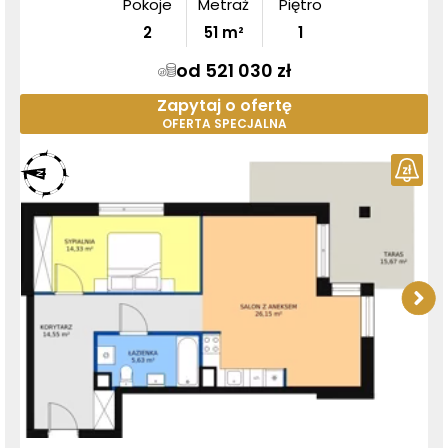
Pokoje
Metraż
Piętro
2
51
m²
1
od 521 030 zł
Zapytaj o ofertę
OFERTA SPECJALNA