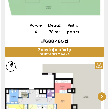
Pokoje
Metraż
Piętro
4
78
m²
parter
688 485 zł
Zapytaj o ofertę
OFERTA SPECJALNA