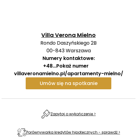
Villa Verona Mielno
Rondo Daszyńskiego 2B
00-843
Warszawa
Numery kontaktowe:
+48
...
Pokaż numer
villaveronamielno.pl/apartamenty-mielno/
Umów się na spotkanie
Zapytaj o wykończenie >
Porównywarka kredytów hipotecznych - sprawdź >