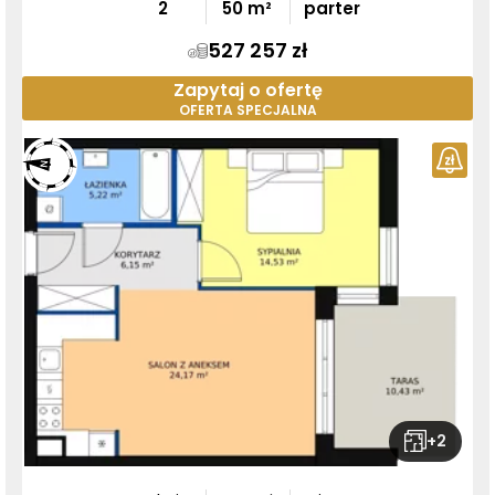
2
50
m²
parter
527 257 zł
Zapytaj o ofertę
OFERTA SPECJALNA
+
2