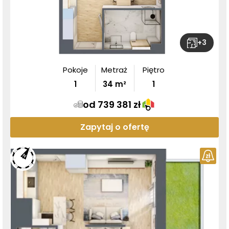
+
3
Pokoje
Metraż
Piętro
1
34
m²
1
od 739 381 zł
Zapytaj o ofertę