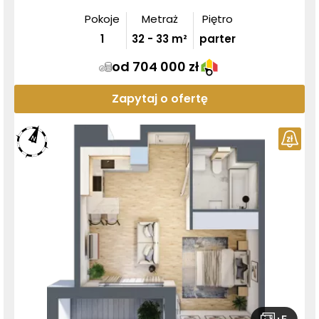
Pokoje
Metraż
Piętro
1
32
-
33
m²
parter
od 704 000 zł
Zapytaj o ofertę