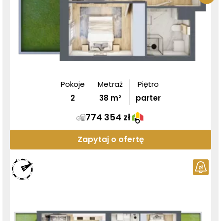
Pokoje
Metraż
Piętro
2
38
m²
parter
774 354 zł
Zapytaj o ofertę