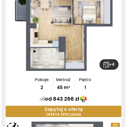
+
4
Pokoje
Metraż
Piętro
2
45
m²
1
od 843 266 zł
Zapytaj o ofertę
OFERTA SPECJALNA