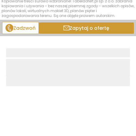
Kopiowanie treści surowo wzbronione! Tabelaofert.pl sp. z o.o. zabrania
kopiowania i używania - bez naszej pisemnej zgody - wszelkich opisów,
planów lokali, wirtualnych makiet 3D, planów pięter i
zagospodarowania terenu. Są one objęte prawem autorskim.
Zadzwoń
Zapytaj o ofertę