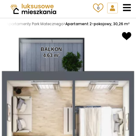
0
zny
>
Apartamenty Park Matecznego
>
Apartament 2-pokojowy, 30,26 m²
BALKON
4,63 m²