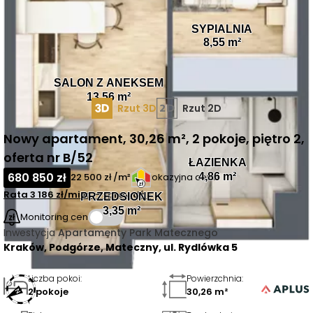
SYPIALNIA
8,55 m²
SALON Z ANEKSEM
13,56 m²
Rzut 3D
Rzut 2D
Nowy apartament, 30,26 m², 2 pokoje, piętro 2,
oferta nr B/52
ŁAZIENKA
680 850 zł
4,86 m²
22 500 zł /m²
okazyjna cena
Rata
3 186 zł
/mies.
- sprawdź
>
PRZEDSIONEK
3,35 m²
Monitoring cen
Inwestycja
Apartamenty Park Matecznego
Kraków, Podgórze, Mateczny, ul. Rydlówka 5
Liczba pokoi
:
Powierzchnia
:
2 pokoje
30,26 m²