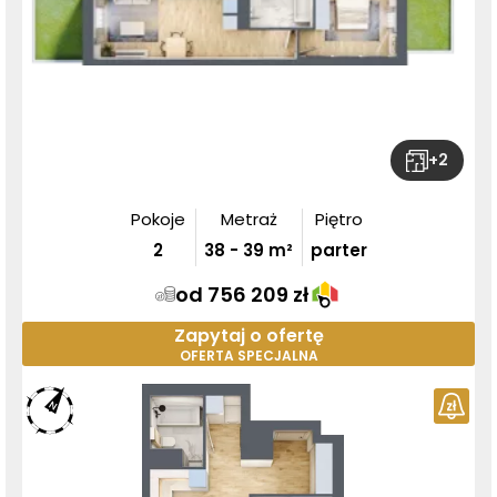
+
2
Pokoje
Metraż
Piętro
2
38
-
39
m²
parter
od 756 209 zł
Zapytaj o ofertę
OFERTA SPECJALNA