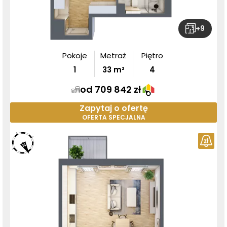
+
9
Pokoje
Metraż
Piętro
1
33
m²
4
od 709 842 zł
Zapytaj o ofertę
OFERTA SPECJALNA