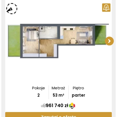
Pokoje
Metraż
Piętro
2
53
m²
parter
961 740 zł