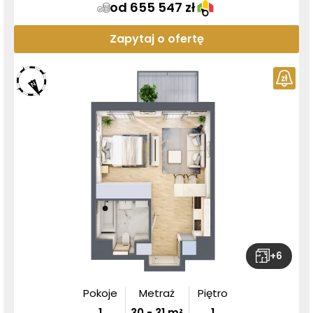
od 655 547 zł
Zapytaj o ofertę
+
6
Pokoje
Metraż
Piętro
1
30
-
31
m²
1