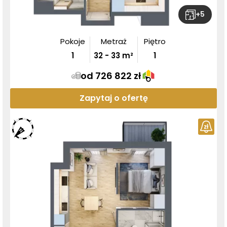
+
5
Pokoje
Metraż
Piętro
1
32
-
33
m²
1
od 726 822 zł
Zapytaj o ofertę