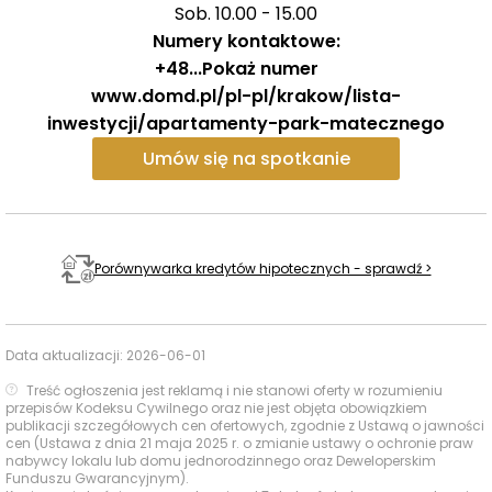
Sob. 10.00 - 15.00
Numery kontaktowe:
+48
...
Pokaż numer
www.domd.pl/pl-pl/krakow/lista-
inwestycji/apartamenty-park-matecznego
Umów się na spotkanie
Porównywarka kredytów hipotecznych - sprawdź >
Data aktualizacji:
2026-06-01
Treść ogłoszenia jest reklamą i nie stanowi oferty w rozumieniu
przepisów Kodeksu Cywilnego oraz nie jest objęta obowiązkiem
publikacji szczegółowych cen ofertowych, zgodnie z Ustawą o jawności
cen (Ustawa z dnia 21 maja 2025 r. o zmianie ustawy o ochronie praw
nabywcy lokalu lub domu jednorodzinnego oraz Deweloperskim
Funduszu Gwarancyjnym).