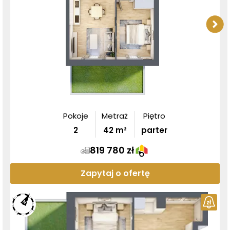
Pokoje
Metraż
Piętro
2
42
m²
parter
819 780 zł
Zapytaj o ofertę