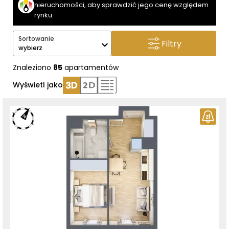
nieruchomości, aby sprawdzić jego cenę względem
rynku.
Sortowanie
Filtry
wybierz
Znaleziono
85
apartamentów
Wyświetl jako