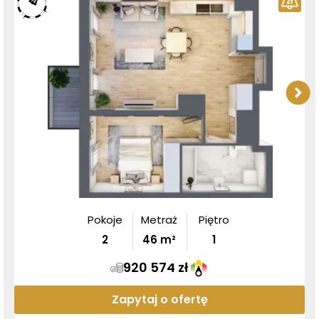
Pokoje
Metraż
Piętro
2
46
m²
1
920 574 zł
Zapytaj o ofertę