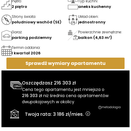
Piętro
:
Typ kuchni
:
2 piętro
aneks kuchenny
Strony świata
:
Układ okien
:
południowy wschód (SE)
jednostronny
Garaż
:
Powierzchnie zewnętrzne
:
parking podziemny
balkon (4,63 m²)
Termin oddania
:
I kwartał 2026
Sprawdź wymiary
apartamentu
Oszczędzasz
216 303 zł
Cena tego apartamentu jest mniejsza o
216 303 zł
niż średnia cena apartamentów
dwupokojowych w okolicy
metodologia
Twoja rata:
3 186 zł
/mies.