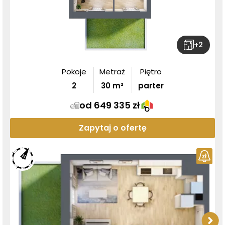
+
2
Pokoje
Metraż
Piętro
2
30
m²
parter
od 649 335 zł
Zapytaj o ofertę