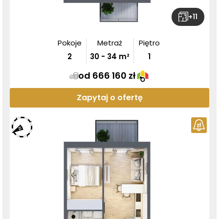
+
11
Pokoje
Metraż
Piętro
2
30
-
34
m²
1
od 666 160 zł
Zapytaj o ofertę