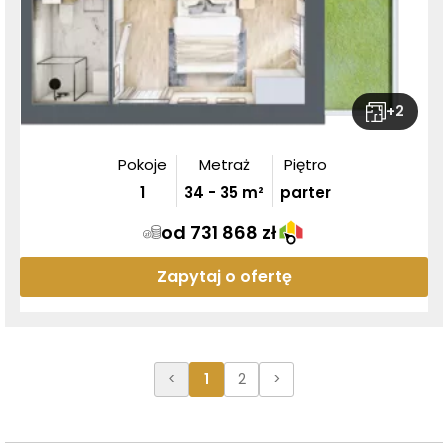
+
2
Pokoje
Metraż
Piętro
1
34
-
35
m²
parter
od 731 868 zł
Zapytaj o ofertę
<
1
2
>