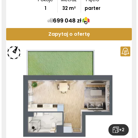
1
32
m²
parter
699 048 zł
Zapytaj o ofertę
+
2