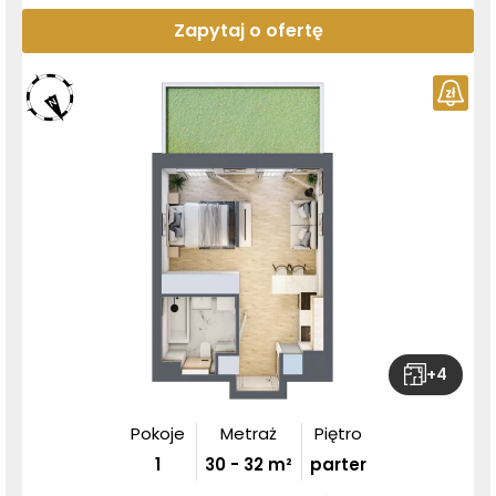
Zapytaj o ofertę
+
4
Pokoje
Metraż
Piętro
1
30
-
32
m²
parter