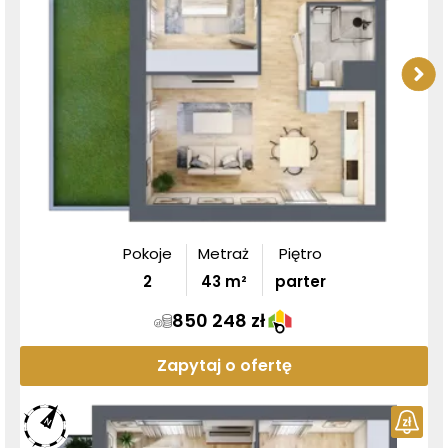
Pokoje
Metraż
Piętro
2
43
m²
parter
850 248 zł
Zapytaj o ofertę