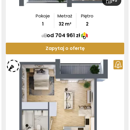
+
5
Pokoje
Metraż
Piętro
1
32
m²
2
od 704 961 zł
Zapytaj o ofertę