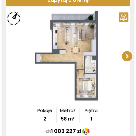
Zapytaj o ofertę
Pokoje
Metraż
Piętro
2
58
m²
1
1 003 227 zł