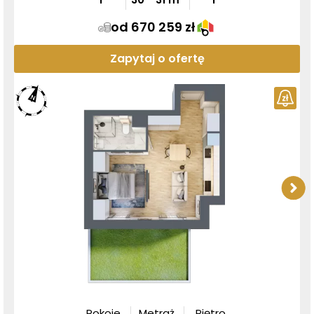
od 670 259 zł
Zapytaj o ofertę
Pokoje
Metraż
Piętro