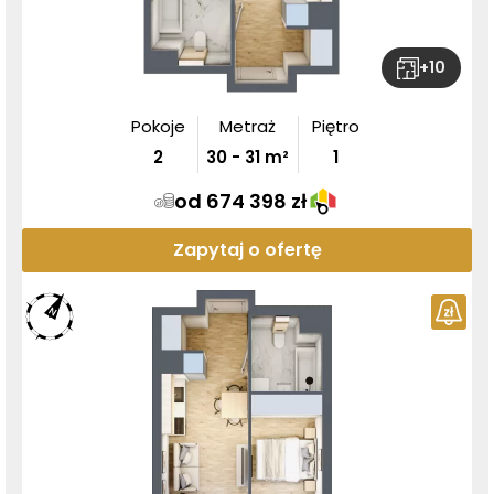
+
10
Pokoje
Metraż
Piętro
2
30
-
31
m²
1
od 674 398 zł
Zapytaj o ofertę