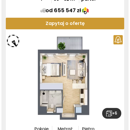
od 655 547 zł
Zapytaj o ofertę
+
6
Pokoje
Metraż
Piętro