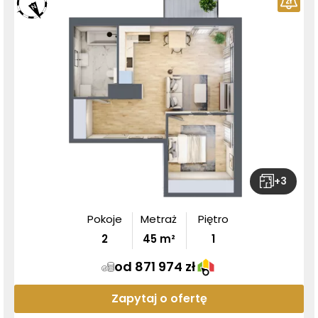
+
3
Pokoje
Metraż
Piętro
2
45
m²
1
od 871 974 zł
Zapytaj o ofertę