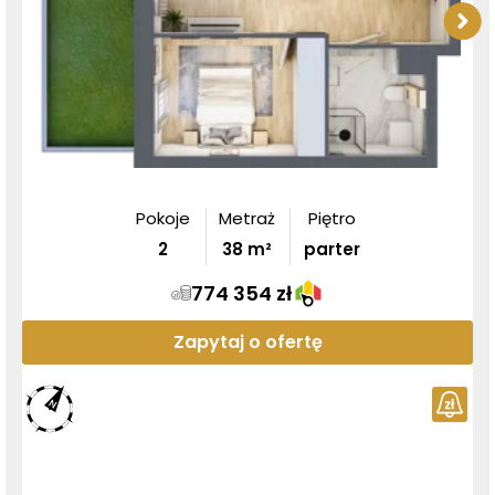
Pokoje
Metraż
Piętro
2
38
m²
parter
774 354 zł
Zapytaj o ofertę