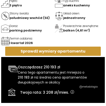
Piętro
:
Typ kuchni
:
3 piętro
aneks kuchenny
Strony świata
:
Układ okien
:
południowy wschód (SE)
jednostronny
Garaż
:
Powierzchnie zewnętrzne
:
parking podziemny
balkon (4,61 m²)
Termin oddania
:
I kwartał 2026
Sprawdź wymiary
apartamentu
Oszczędzasz
210 193 zł
Cena tego apartamentu jest mniejsza o
210 193 zł
niż średnia cena apartamentów
dwupokojowych w okolicy
metodologia
Twoja rata:
3 208 zł
/mies.