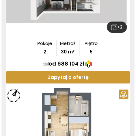
+
2
Pokoje
Metraż
Piętro
2
30
m²
5
od 688 104 zł
Zapytaj o ofertę