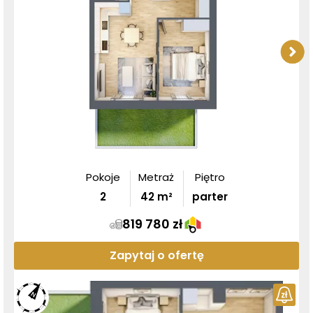
Pokoje
Metraż
Piętro
2
42
m²
parter
819 780 zł
Zapytaj o ofertę