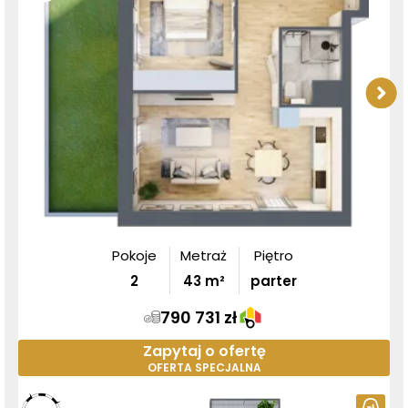
Pokoje
Metraż
Piętro
2
43
m²
parter
790 731 zł
Zapytaj o ofertę
OFERTA SPECJALNA