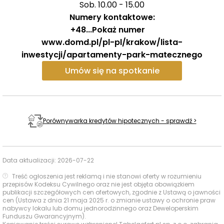
Sob. 10.00 - 15.00
Numery kontaktowe:
+48
...
Pokaż numer
www.domd.pl/pl-pl/krakow/lista-
inwestycji/apartamenty-park-matecznego
Umów się na spotkanie
Porównywarka kredytów hipotecznych - sprawdź >
Data aktualizacji:
2026-07-22
Treść ogłoszenia jest reklamą i nie stanowi oferty w rozumieniu
przepisów Kodeksu Cywilnego oraz nie jest objęta obowiązkiem
publikacji szczegółowych cen ofertowych, zgodnie z Ustawą o jawności
cen (Ustawa z dnia 21 maja 2025 r. o zmianie ustawy o ochronie praw
nabywcy lokalu lub domu jednorodzinnego oraz Deweloperskim
Funduszu Gwarancyjnym).