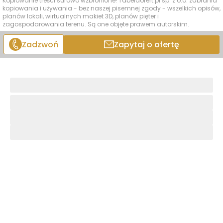
Kopiowanie treści surowo wzbronione! Tabelaofert.pl sp. z o.o. zabrania
kopiowania i używania - bez naszej pisemnej zgody - wszelkich opisów,
planów lokali, wirtualnych makiet 3D, planów pięter i
zagospodarowania terenu. Są one objęte prawem autorskim.
Zadzwoń
Zapytaj o ofertę