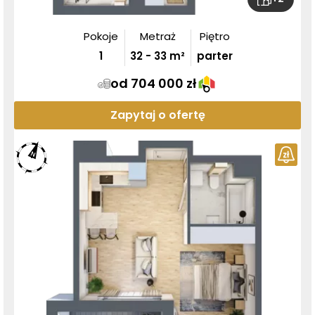
Pokoje
Metraż
Piętro
1
32
-
33
m²
parter
od 704 000 zł
Zapytaj o ofertę