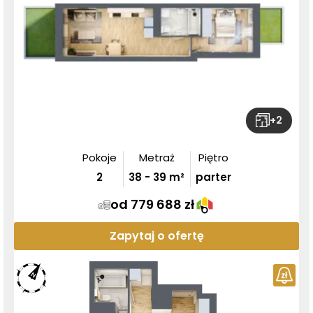
+
2
Pokoje
Metraż
Piętro
2
38
-
39
m²
parter
od 779 688 zł
Zapytaj o ofertę