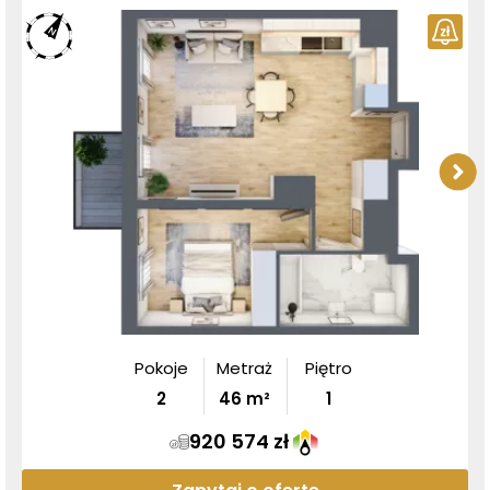
Pokoje
Metraż
Piętro
2
46
m²
1
920 574 zł