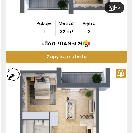
+
5
Pokoje
Metraż
Piętro
1
32
m²
2
od 704 961 zł
Zapytaj o ofertę