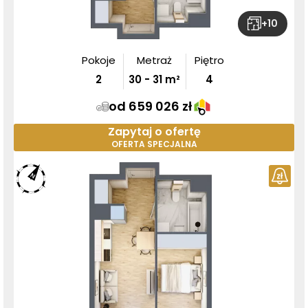
+
10
Pokoje
Metraż
Piętro
2
30
-
31
m²
4
od 659 026 zł
Zapytaj o ofertę
OFERTA SPECJALNA