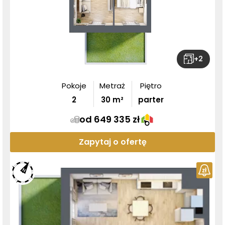
+
2
Pokoje
Metraż
Piętro
2
30
m²
parter
od 649 335 zł
Zapytaj o ofertę