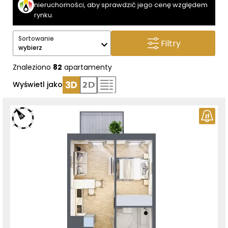
nieruchomości, aby sprawdzić jego cenę względem
rynku.
Sortowanie
Filtry
wybierz
Znaleziono
82
apartamenty
Wyświetl jako