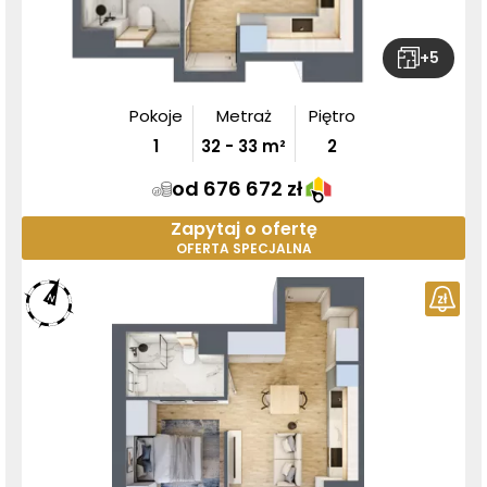
+
5
Pokoje
Metraż
Piętro
1
32
-
33
m²
2
od 676 672 zł
Zapytaj o ofertę
OFERTA SPECJALNA