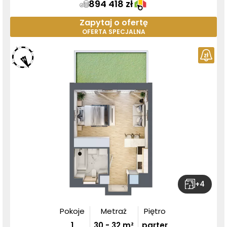
894 418 zł
Zapytaj o ofertę
OFERTA SPECJALNA
+
4
Pokoje
Metraż
Piętro
1
30
-
32
m²
parter