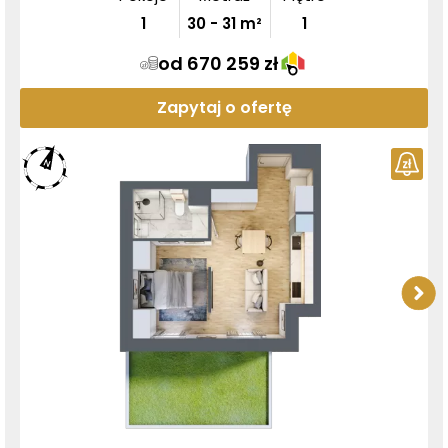
1
30
-
31
m²
1
od 670 259 zł
Zapytaj o ofertę