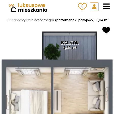
0
ny
>
Apartamenty Park Matecznego
>
Apartament 2-pokojowy, 30,34 m²
BALKON
4,61 m²