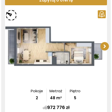
Zapytaj o ofertę
Pokoje
Metraż
Piętro
2
48
m²
5
972 776 zł