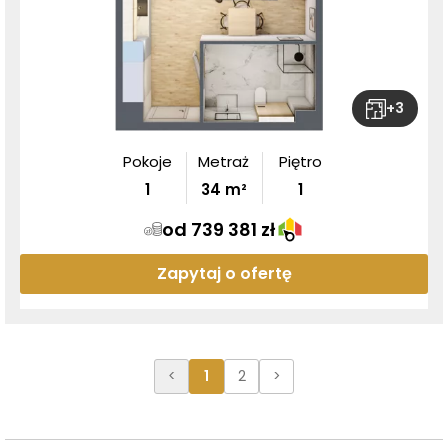
+
3
Pokoje
Metraż
Piętro
1
34
m²
1
od 739 381 zł
Zapytaj o ofertę
<
1
2
>