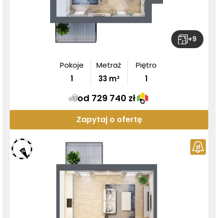
+
9
Pokoje
Metraż
Piętro
1
33
m²
1
od 729 740 zł
Zapytaj o ofertę