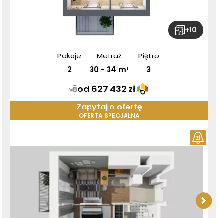
+
10
Pokoje
Metraż
Piętro
2
30
-
34
m²
3
od 627 432 zł
Zapytaj o ofertę
OFERTA SPECJALNA