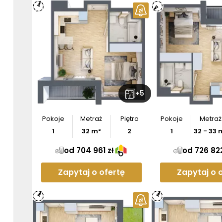
+
5
Pokoje
Metraż
Piętro
Pokoje
Metraż
1
32
m²
2
1
32
-
33
m
od 704 961 zł
od 726 822
Zapytaj o ofertę
Zapytaj o 