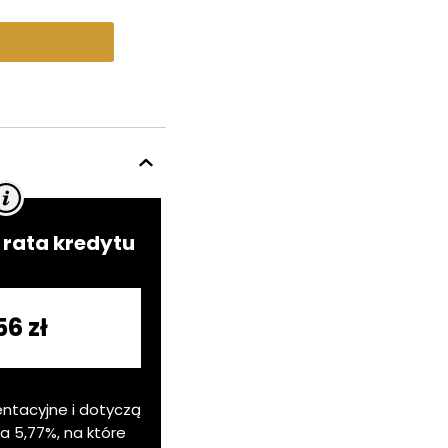
rata kredytu
56 zł
entacyjne i dotyczą
ia
5,77
%, na które