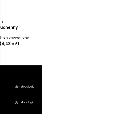
ni
:
kuchenny
hnie zewnętrzne
:
(4,48 m²)
metodologia
metodologia