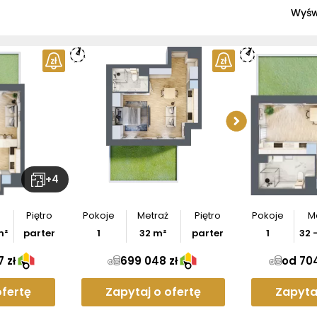
Wyśw
Sprawd
apar
Po
+
4
Piętro
Pokoje
Metraż
Piętro
Pokoje
M
²
parter
1
32
m²
parter
1
32
 zł
699 048 zł
od 704
ofertę
Zapytaj o ofertę
Zapyta