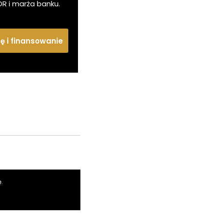
OR i marża banku.
tę i finansowanie
.