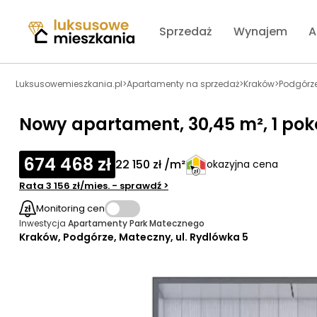
Sprzedaż
Wynajem
A
Luksusowemieszkania.pl
>
Apartamenty na sprzedaż
>
Kraków
>
Podgórz
Nowy apartament, 30,45 m², 1 pokój,
674 468 zł
22 150 zł /m²
okazyjna cena
Rata
3 156 zł
/mies.
- sprawdź
>
Monitoring cen
Inwestycja
Apartamenty Park Matecznego
Kraków, Podgórze, Mateczny, ul. Rydlówka 5