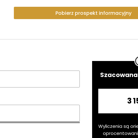
Pobierz prospekt informacyjny
Szacowana 
3 1
Wyliczenia są ori
oprocentowan