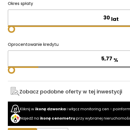
Okres spłaty
lat
Oprocentowanie kredytu
%
Zobacz podobne oferty w tej inwestycji
Kliknij w
ikonę dzwonka
i włącz monitoring cen - poinfor
Najedź na
ikonę cenometru
przy wybranej nieruchomośc