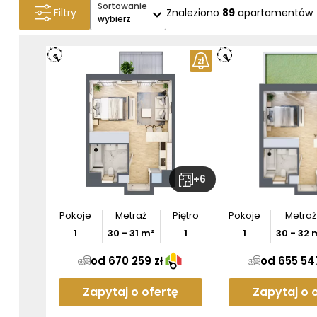
Sortowanie
Filtry
Znaleziono
89
apartamentów
wybierz
+
6
Pokoje
Metraż
Piętro
Pokoje
Metraż
1
30
-
31
m²
1
1
30
-
32
m
od 670 259 zł
od 655 547
Zapytaj o ofertę
Zapytaj o 