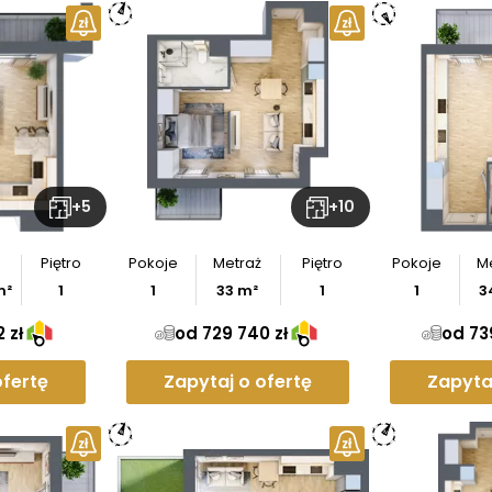
+
5
+
10
Piętro
Pokoje
Metraż
Piętro
Pokoje
M
²
1
1
33
m²
1
1
3
 zł
od 729 740 zł
od 739
ofertę
Zapytaj o ofertę
Zapyta