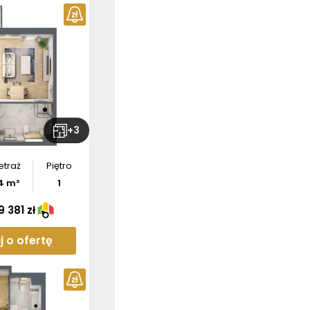
+
3
etraż
Piętro
4
m²
1
 381 zł
j o ofertę