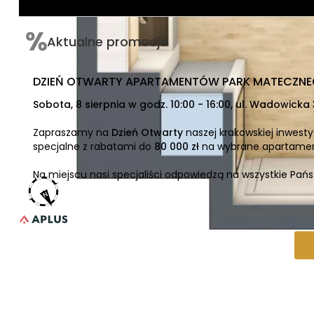
Aktualne promocje
DZIEŃ OTWARTY APARTAMENTÓW PARK MATECZN
Sobota, 8 sierpnia w godz. 10:00 - 16:00, ul. Wadowicka
Zapraszamy na
Dzień Otwarty
naszej krakowskiej inwesty
specjalne z rabatami do
80 000 zł
na wybrane apartamen
Na miejscu nasi specjaliści odpowiedzą na wszystkie Pańs