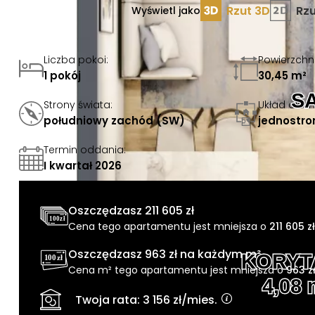
Rzut 3D
Rzu
Wyświetl jako
Liczba pokoi
:
Powierzchn
1 pokój
30,45 m²
S
Strony świata
:
Układ okien
południowy zachód (SW)
jednostro
Termin oddania
:
I kwartał 2026
Oszczędzasz
211 605 zł
Cena tego apartamentu jest mniejsza o
211 605 zł
Oszczędzasz
963 zł
na każdym m²
KORYT
Cena m² tego apartamentu jest mniejsza o
963 z
4,08 
Twoja rata:
3 156 zł
/mies.