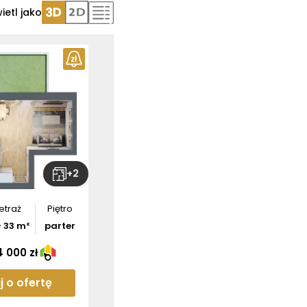
ietl jako
ź wymiary
tamentu
bierz
rzut
+
2
etraż
Piętro
-
33
m²
parter
 000 zł
j o ofertę