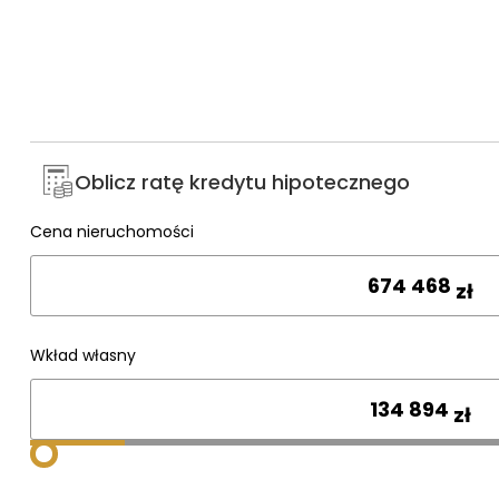
Oblicz ratę kredytu hipotecznego
Cena nieruchomości
Wpisz cenę
zł
Wkład własny
zł