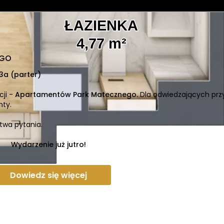
ŁAZIENKA
4,77 m²
EGO
 3a (parter)
cji -
Apartamentów Park Matecznego.
Dla odwiedzających prz
ty.
twa pytania.
Wydarzenie już jutro!
Dowiedz się więcej