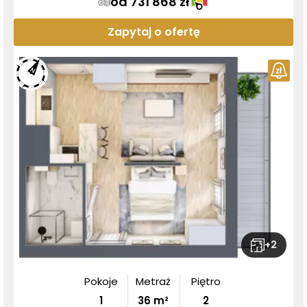
od 731 868 zł
Zapytaj o ofertę
+
2
Pokoje
Metraż
Piętro
1
36
m²
2