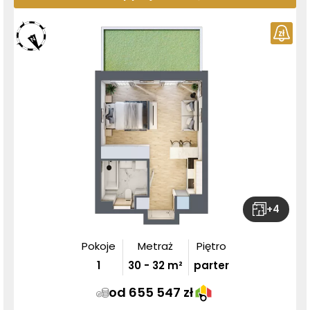
+
4
Pokoje
Metraż
Piętro
1
30
-
32
m²
parter
od 655 547 zł