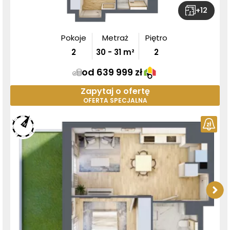
+
12
Pokoje
Metraż
Piętro
2
30
-
31
m²
2
od 639 999 zł
Zapytaj o ofertę
OFERTA SPECJALNA