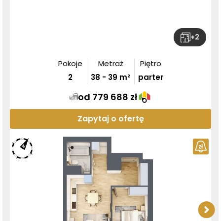
+
2
Pokoje
Metraż
Piętro
2
38
-
39
m²
parter
od 779 688 zł
Zapytaj o ofertę