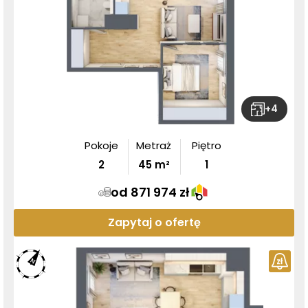
+
4
Pokoje
Metraż
Piętro
2
45
m²
1
od 871 974 zł
Zapytaj o ofertę