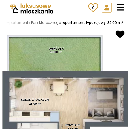
0
zny
>
Apartamenty Park Matecznego
>
Apartament 1-pokojowy, 32,00 m²
OGRÓDEK
19,00 m²
SALON Z ANEKSEM
23,00 m²
KORYTARZ
3,49 m²