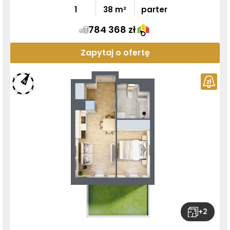
1
38
m²
parter
784 368 zł
Zapytaj o ofertę
+
2