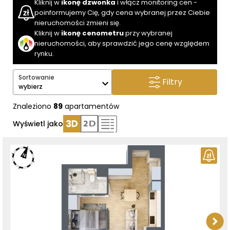
Kliknij w
ikonę dzwonka
i włącz monitoring cen -
poinformujemy Cię, gdy cena wybranej przez Ciebie
nieruchomości zmieni się.
Kliknij w
ikonę cenometru
przy wybranej
nieruchomości, aby sprawdzić jego cenę względem
rynku.
Sortowanie
Filtry
wybierz
Znaleziono
89
apartamentów
Wyświetl jako