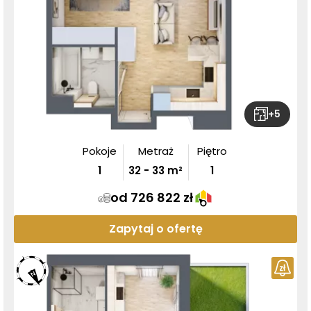
+
5
Pokoje
Metraż
Piętro
1
32
-
33
m²
1
od 726 822 zł
Zapytaj o ofertę