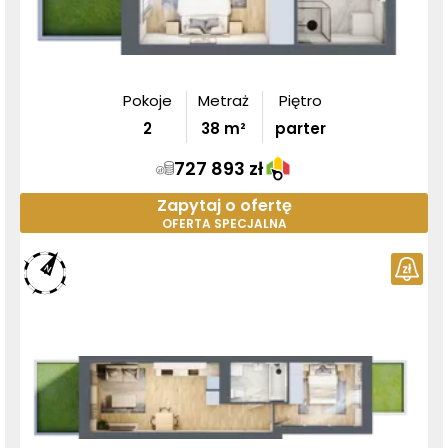
Pokoje
Metraż
Piętro
2
38
m²
parter
727 893 zł
Zapytaj o ofertę
OFERTA SPECJALNA