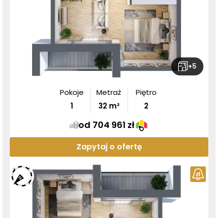
+
5
Pokoje
Metraż
Piętro
1
32
m²
2
od 704 961 zł
Zapytaj o ofertę