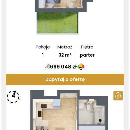
Pokoje
Metraż
Piętro
1
32
m²
parter
699 048 zł
Zapytaj o ofertę