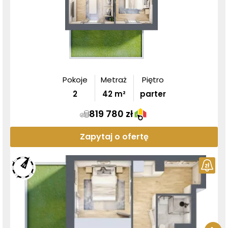
Pokoje
Metraż
Piętro
2
42
m²
parter
819 780 zł
Zapytaj o ofertę