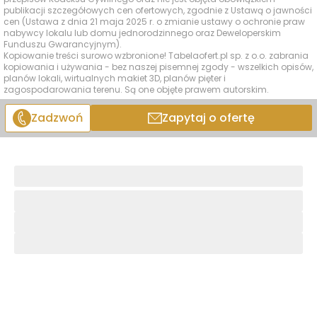
publikacji szczegółowych cen ofertowych, zgodnie z Ustawą o jawności
cen (Ustawa z dnia 21 maja 2025 r. o zmianie ustawy o ochronie praw
nabywcy lokalu lub domu jednorodzinnego oraz Deweloperskim
Funduszu Gwarancyjnym).
Kopiowanie treści surowo wzbronione! Tabelaofert.pl sp. z o.o. zabrania
kopiowania i używania - bez naszej pisemnej zgody - wszelkich opisów,
planów lokali, wirtualnych makiet 3D, planów pięter i
zagospodarowania terenu. Są one objęte prawem autorskim.
Zadzwoń
Zapytaj o ofertę