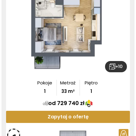
+
10
Pokoje
Metraż
Piętro
1
33
m²
1
od 729 740 zł
Zapytaj o ofertę