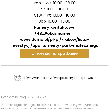
Pon. - Wt. 10.00 - 18.00
Śr. 11.00 - 18.00
Czw. - Pt. 10.00 - 18.00
Sob. 10.00 - 15.00
Numery kontaktowe:
+48
...
Pokaż numer
www.domd.pl/pl-pl/krakow/lista-
inwestycji/apartamenty-park-matecznego
Umów się na spotkanie
Porównywarka kredytów hipotecznych - sprawdź >
Data aktualizacji:
2026-05-22
Treść ogłoszenia jest reklamą i nie stanowi oferty w rozumieniu
przepisów Kodeksu Cywilnego oraz nie jest objęta obowiązkiem