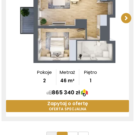
Pokoje
Metraż
Piętro
2
46
m²
1
865 340 zł
Zapytaj o ofertę
OFERTA SPECJALNA