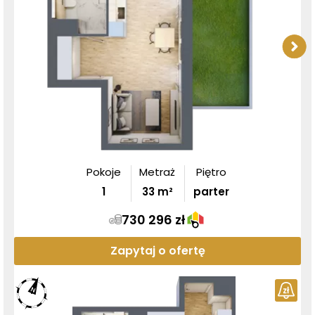
Pokoje
Metraż
Piętro
1
33
m²
parter
730 296 zł
Zapytaj o ofertę