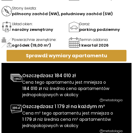
Strony świata
:
północny zachód (NW), południowy zachód (SW)
Układ okien
:
Garaż
:
narożny zewnętrzny
parking podziemny
Powierzchnie zewnętrzne
:
Termin oddania
:
ogródek (19,00 m²)
I kwartał 2026
Sprawdź wymiary
apartamentu
Oszczędzasz
184 010 zł
Cena tego apartamentu jest mniejsza o
184 010 zł
niż średnia cena apartamentów
jednopokojowych w okolicy
metodologia
Oszczędzasz
1 179 zł
na każdym m²
Cena m² tego apartamentu jest mniejsza o
1 179 zł
niż średnia cena m² apartamentów
jednopokojowych w okolicy
metodologia