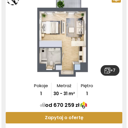
+
7
Pokoje
Metraż
Piętro
1
30
-
31
m²
1
od 670 259 zł
Zapytaj o ofertę