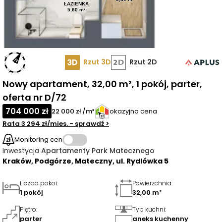
ŁAZIENKA
5,60 m²
Rzut 3D
Rzut 2D
Nowy apartament, 32,00 m², 1 pokój, parter,
oferta nr D/72
704 000 zł
22 000 zł /m²
okazyjna cena
Rata
3 294 zł
/mies.
- sprawdź
>
Monitoring cen
Inwestycja
Apartamenty Park Matecznego
Kraków, Podgórze, Mateczny, ul. Rydlówka 5
Liczba pokoi
:
Powierzchnia
:
1 pokój
32,00 m²
Piętro
:
Typ kuchni
:
parter
aneks kuchenny