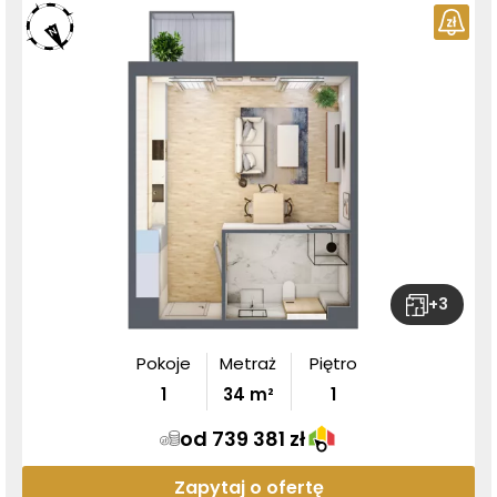
+
3
Pokoje
Metraż
Piętro
1
34
m²
1
od 739 381 zł
Zapytaj o ofertę