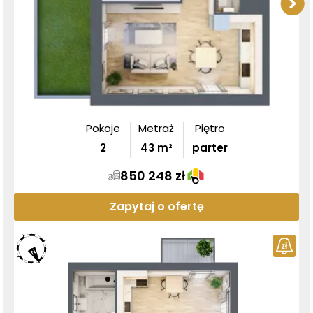
Pokoje
Metraż
Piętro
2
43
m²
parter
850 248 zł
Zapytaj o ofertę