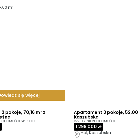
7,00 m²
Dowiedz się więcej
2 pokoje, 70,16 m² z
Apartament 3 pokoje, 52,00
Leśna
Kaszubska
UCHOMOŚCI SP. Z O.O.
INVILLA NIERUCHOMOŚCI
1 299 000 zł
Hel, Kaszubska