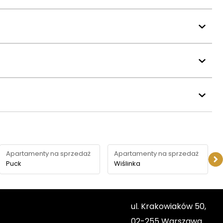
Apartamenty na sprzedaż
Apartamenty na sprzedaż
Puck
Wiślinka
ul. Krakowiaków 50,
02-255 Warszawa