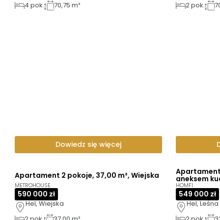
4
pok.
70,75 m²
2
pok.
7
Dowiedz się więcej
Apartament 
Apartament 2 pokoje, 37,00 m², Wiejska
aneksem ku
METROHOUSE
HOMFI
590 000 zł
549 000 zł
Hel, Wiejska
Hel, Leśna
2
pok.
37,00 m²
2
pok.
3