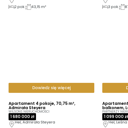
2
pok.
43,15 m²
3
pok.
8
Dowiedz się więcej
Apartament 4 pokoje, 70,75 m²,
Apartament 
Admirała Steyera
balkonem, 
WILSONS NIERUCHOMOŚCI
PARTNERZY NIER
1 680 000 zł
1 099 000 zł
Hel, Admirała Steyera
Hel, Leśna