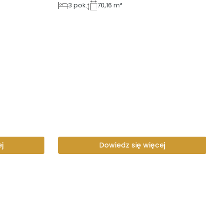
3
pok.
70,16 m²
j
Dowiedz się więcej