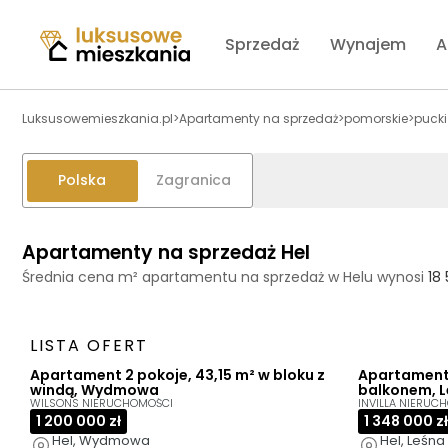
Sprzedaż
Wynajem
A
Luksusowemieszkania.pl
>
Apartamenty na sprzedaż
>
pomorskie
>
pucki
Polska
Zagranica
Apartamenty na sprzedaż Hel
Średnia cena m² apartamentu na sprzedaż w Helu wynosi
18 
LISTA OFERT
Apartament 2 pokoje, 43,15 m² w bloku z
Apartament 
windą, Wydmowa
balkonem, 
WILSONS NIERUCHOMOŚCI
INVILLA NIERUC
1 200 000 zł
1 348 000 zł
Hel, Wydmowa
Hel, Leśna