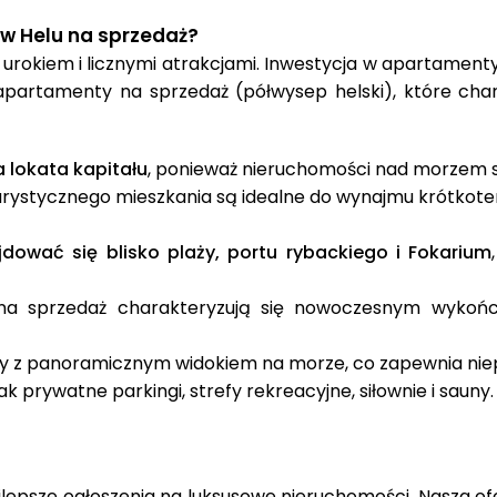
w Helu na sprzedaż?
urokiem i licznymi atrakcjami. Inwestycja w apartament
apartamenty na sprzedaż (półwysep helski), które cha
 lokata kapitału
, ponieważ nieruchomości nad morzem st
 turystycznego mieszkania są idealne do wynajmu krótko
ować się blisko plaży, portu rybackiego i Fokarium
 sprzedaż charakteryzują się nowoczesnym wykończe
y z panoramicznym widokiem na morze, co zapewnia nie
k prywatne parkingi, strefy rekreacyjne, siłownie i sauny.
jlepsze ogłoszenia na luksusowe nieruchomości. Nasza o