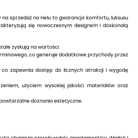
y na sprzedaż na Helu to gwarancja komfortu, luksusu
rakteryzują się nowoczesnym designem i doskonałą
ale zyskują na wartości.
terminowego, co generuje dodatkowe przychody przez
, co zapewnia dostęp do licznych atrakcji i wygodę
niem, użyciem wysokiej jakości materiałów oraz
powtarzalne doznania estetyczne.
ferta obejmuje szeroki wybór apartamentów, działek i