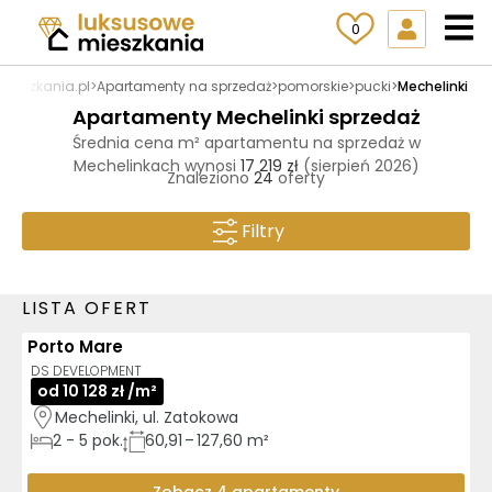
0
mieszkania.pl
>
Apartamenty na sprzedaż
>
pomorskie
>
pucki
>
Mechelinki
Apartamenty Mechelinki sprzedaż
Średnia cena m² apartamentu na sprzedaż w
Mechelinkach wynosi
17 219 zł
(sierpień 2026)
Znaleziono
24
oferty
Filtry
LISTA OFERT
Porto Mare
AI
GOTOWE DO ODBIORU
DS DEVELOPMENT
od 10 128 zł /m²
Mechelinki, ul. Zatokowa
2
-
5
pok.
60,91 – 127,60 m²