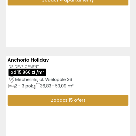
Zobacz 4 apartamenty
Anchoria Holiday
AI
GOTOWE DO ODBIORU
DS DEVELOPMENT
od 15 966 zł /m²
Mechelinki, ul. Wielopole 36
2
-
3
pok.
36,83 – 53,09 m²
Zobacz 15 ofert