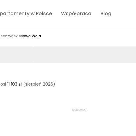
partamenty w Polsce
Współpraca
Blog
aseczyński
>
Nowa Wola
osi
11 103 zł
(sierpień 2026)
REKLAMA