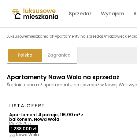
Sprzedaż
Wynajem
A
Luksusowemieszkania.pl
>
Apartamenty na sprzedaż
>
mazowieckie
>
pi
Polska
Zagranica
Apartamenty Nowa Wola na sprzedaż
Średnia cena m² apartamentu na sprzedaż w Nowej Woli wyn
LISTA OFERT
Apartament 4 pokoje, 116,00 m² z
balkonem, Nowa Wola
METROHOUSE
1 288 000 zł
Nowa Wola