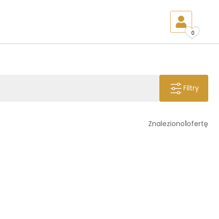
0
Filtry
Znaleziono
1
ofertę