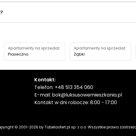
i?
Apartamenty na sprzedaż
Apartamenty na sprzedaż
Piaseczno
Ząbki
Kontakt:
Telefon:
+48 513 354 060
E-mail:
bok@luksusowemieszkania.pl
Kontakt w dni robocze: 8:00 - 17:00
pyright © 2001-
2026
by Tabelaofert.pl sp. z o.o. Wszystkie prawa zastrzeż