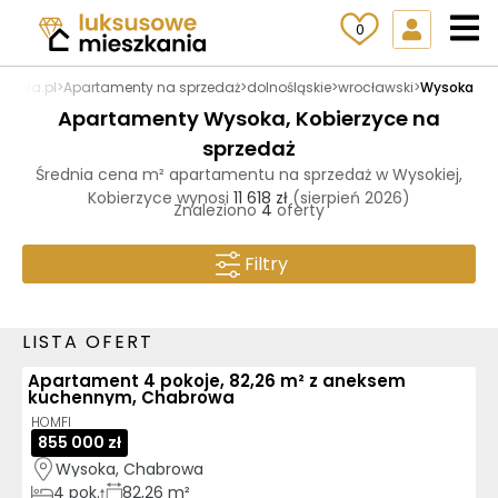
0
kania.pl
>
Apartamenty na sprzedaż
>
dolnośląskie
>
wrocławski
>
Wysoka
Apartamenty Wysoka, Kobierzyce na
sprzedaż
Średnia cena m² apartamentu na sprzedaż w Wysokiej,
Kobierzyce wynosi
11 618 zł
(sierpień 2026)
Znaleziono
4
oferty
Filtry
LISTA OFERT
Apartament 4 pokoje, 82,26 m² z aneksem
kuchennym, Chabrowa
HOMFI
855 000 zł
Wysoka, Chabrowa
4
pok.
82,26 m²