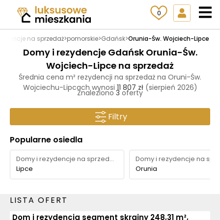
0
ezydencje na sprzedaż
>
pomorskie
>
Gdańsk
>
Orunia-Św. Wojciech-Lipce
Domy i rezydencje Gdańsk Orunia-Św.
Wojciech-Lipce na sprzedaż
Średnia cena m² rezydencji na sprzedaż na Oruni-Św.
Wojciechu-Lipcach wynosi
11 807 zł
(sierpień 2026)
Znaleziono
3
oferty
Filtry
Popularne osiedla
Domy i rezydencje na sprzedaż
Lipce
Orunia
LISTA OFERT
Dom i rezydencja segment skrajny 248,31 m²,