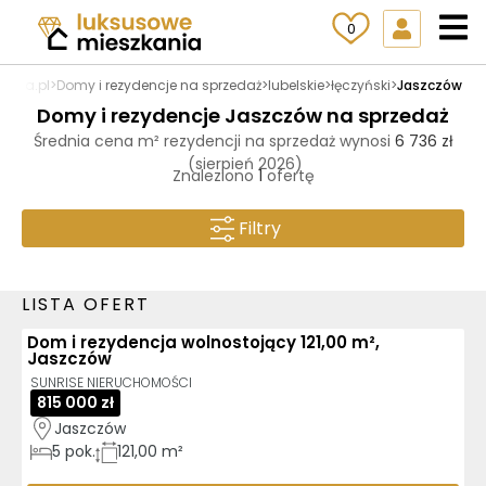
0
ania.pl
>
Domy i rezydencje na sprzedaż
>
lubelskie
>
łęczyński
>
Jaszczów
Domy i rezydencje Jaszczów na sprzedaż
Średnia cena m² rezydencji na sprzedaż wynosi
6 736 zł
(sierpień 2026)
Znaleziono
1
ofertę
Filtry
LISTA OFERT
Dom i rezydencja wolnostojący 121,00 m²,
Jaszczów
SUNRISE NIERUCHOMOŚCI
815 000 zł
Jaszczów
5
pok.
121,00 m²