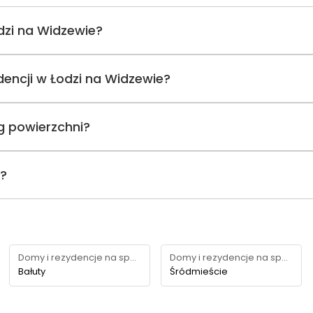
dzi na Widzewie?
ydencji w Łodzi na Widzewie?
g powierzchni?
i?
Domy i rezydencje na sprzedaż
Domy i rezydencje na sprzedaż
Bałuty
Śródmieście