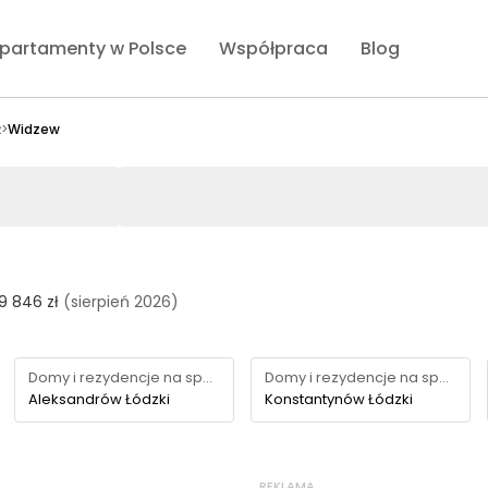
partamenty w Polsce
Współpraca
Blog
ź
>
Widzew
9 846 zł
(sierpień 2026)
Domy i rezydencje na sprzedaż
Domy i rezydencje na sprzedaż
Aleksandrów Łódzki
Konstantynów Łódzki
REKLAMA