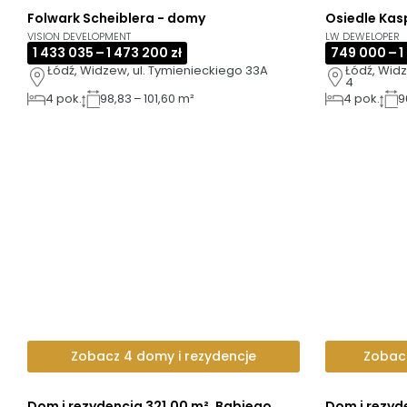
Folwark Scheiblera - domy
Osiedle Kas
AI
VISION DEVELOPMENT
LW DEWELOPER
1 433 035 – 1 473 200 zł
749 000 – 1
Łódź, Widzew, ul. Tymienieckiego 33A
Łódź, Widz
4
4
pok.
98,83 – 101,60 m²
4
pok.
9
Zobacz 4 domy i rezydencje
Zobacz
Dom i rezydencja 321,00 m², Babiego
Dom i rezyd