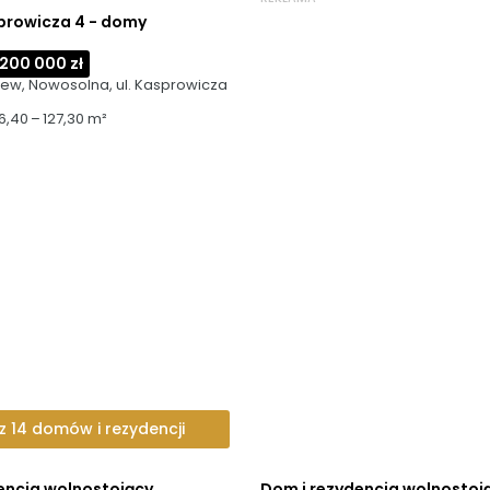
prowicza 4 - domy
 200 000 zł
ew, Nowosolna, ul. Kasprowicza 
6,40 – 127,30 m²
 14 domów i rezydencji
encja wolnostojący
Dom i rezydencja wolnostoj