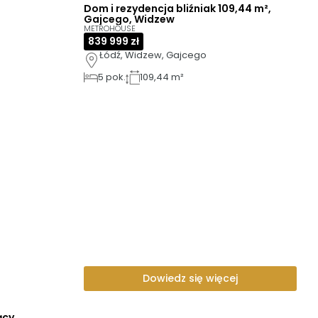
Dom i rezydencja bliźniak 109,44 m²,
Gajcego, Widzew
METROHOUSE
839 999 zł
Łódź, Widzew, Gajcego
5
pok.
109,44 m²
Dowiedz się więcej
ący