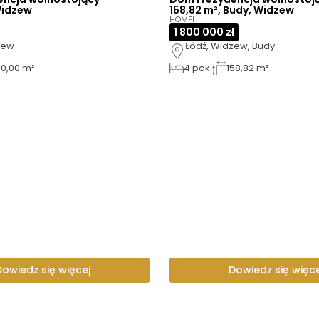
Widzew
158,82 m², Budy, Widzew
HOMFI
1 800 000 zł
zew
Łódź, Widzew, Budy
60,00 m²
4
pok.
158,82 m²
Dowiedz się więcej
Dowiedz się więce