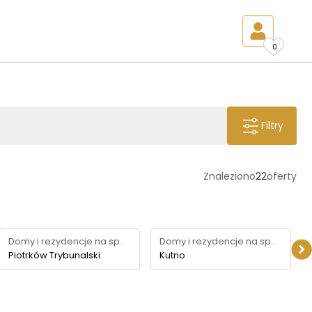
0
Filtry
Znaleziono
22
oferty
Domy i rezydencje na sprzedaż
Domy i rezydencje na sprzedaż
Piotrków Trybunalski
Kutno