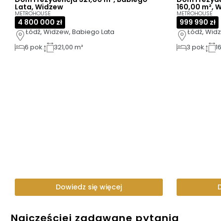
Lata, Widzew
160,00 m², 
METROHOUSE
METROHOUSE
4 800 000 zł
999 990 zł
Łódź, Widzew, Babiego Lata
Łódź, Wid
6
pok.
321,00 m²
3
pok.
1
Dowiedz się więcej
Najczęściej zadawane pytania