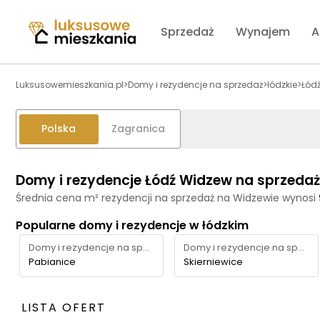
Sprzedaż
Wynajem
A
Luksusowemieszkania.pl
>
Domy i rezydencje na sprzedaż
>
łódzkie
>
Łód
Polska
Zagranica
Domy i rezydencje Łódź Widzew na sprzedaż
Średnia cena m² rezydencji na sprzedaż na Widzewie wynosi
Popularne domy i rezydencje w łódzkim
Domy i rezydencje na sprzedaż
Domy i rezydencje na sprzedaż
Pabianice
Skierniewice
LISTA OFERT