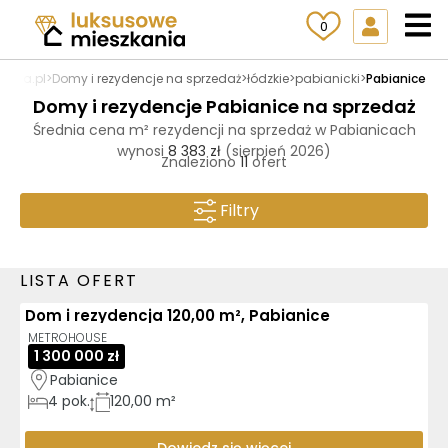
0
ania.pl
>
Domy i rezydencje na sprzedaż
>
łódzkie
>
pabianicki
>
Pabianice
Domy i rezydencje Pabianice na sprzedaż
Średnia cena m² rezydencji na sprzedaż w Pabianicach
wynosi
8 383 zł
(sierpień 2026)
Znaleziono
11
ofert
Filtry
LISTA OFERT
Dom i rezydencja 120,00 m², Pabianice
METROHOUSE
1 300 000 zł
Pabianice
4
pok.
120,00 m²