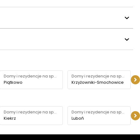
Domy i rezydencje na sprzedaż
Domy i rezydencje na sprzedaż
Piątkowo
Krzyżowniki-Smochowice
Domy i rezydencje na sprzedaż
Domy i rezydencje na sprzedaż
Kiekrz
Luboń