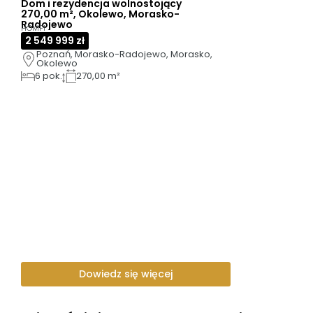
Dom i rezydencja wolnostojący
270,00 m², Okolewo, Morasko-
Radojewo
HOMFI
2 549 999 zł
Poznań, Morasko-Radojewo, Morasko, 
Okolewo
6
pok.
270,00 m²
Dowiedz się więcej