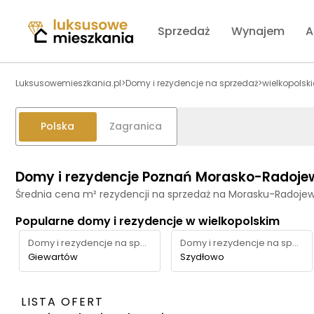
Sprzedaż
Wynajem
A
Luksusowemieszkania.pl
>
Domy i rezydencje na sprzedaż
>
wielkopolski
Polska
Zagranica
Domy i rezydencje Poznań Morasko-Radoje
Średnia cena m² rezydencji na sprzedaż na Morasku-Radojew
Popularne domy i rezydencje w wielkopolskim
Domy i rezydencje na sprzedaż
Domy i rezydencje na sprzedaż
Giewartów
Szydłowo
LISTA OFERT