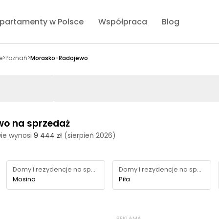
partamenty w Polsce
Współpraca
Blog
e
>
Poznań
>
Morasko-Radojewo
wo na sprzedaż
ie wynosi
9 444 zł
(sierpień 2026)
Domy i rezydencje na sprzedaż
Domy i rezydencje na sprzedaż
Mosina
Piła
REKLAMA