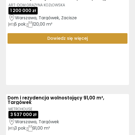
ART-DOM GRAŻYNA KOZŁOWSKA
1 200 000 zł
Warszawa, Targówek, Zacisze
5
pok.
120,00 m²
Dowiedz się więcej
Dom i rezydencja wolnostojący 91,00 m²,
Targówek
METROHOUSE
3 537 000 zł
Warszawa, Targówek
3
pok.
91,00 m²