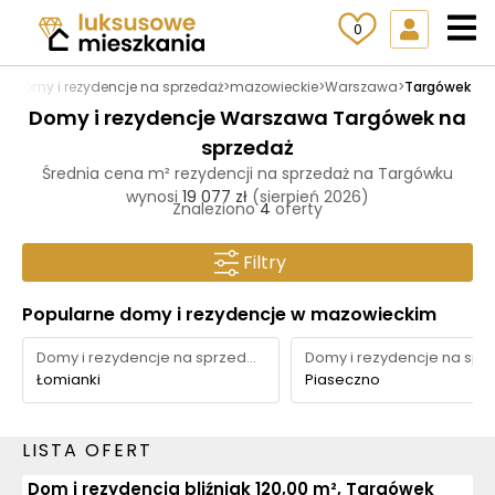
0
pl
>
Domy i rezydencje na sprzedaż
>
mazowieckie
>
Warszawa
>
Targówek
Domy i rezydencje Warszawa Targówek na
sprzedaż
Średnia cena m² rezydencji na sprzedaż na Targówku
wynosi
19 077 zł
(sierpień 2026)
Znaleziono
4
oferty
Filtry
Popularne domy i rezydencje w mazowieckim
Domy i rezydencje na sprzedaż
Łomianki
Piaseczno
LISTA OFERT
Dom i rezydencja bliźniak 120,00 m², Targówek