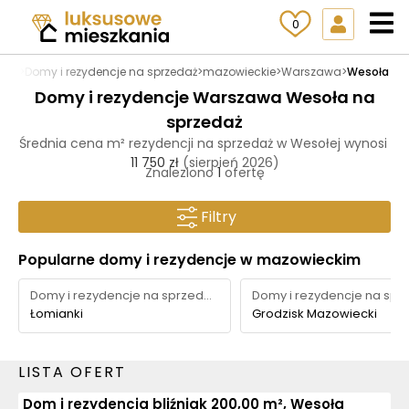
0
a.pl
>
Domy i rezydencje na sprzedaż
>
mazowieckie
>
Warszawa
>
Wesoła
Domy i rezydencje Warszawa Wesoła na
sprzedaż
Średnia cena m² rezydencji na sprzedaż w Wesołej wynosi
11 750 zł
(sierpień 2026)
Znaleziono
1
ofertę
Filtry
Popularne domy i rezydencje w mazowieckim
Domy i rezydencje na sprzedaż
Łomianki
Grodzisk Mazowiecki
LISTA OFERT
Dom i rezydencja bliźniak 200,00 m², Wesoła