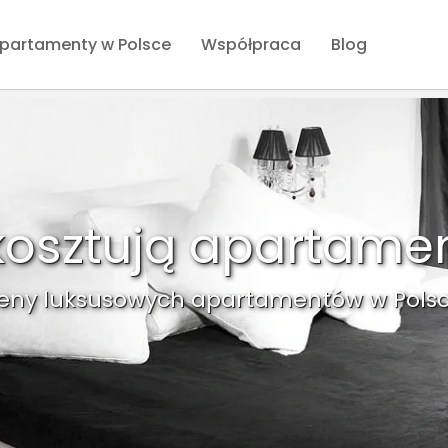
partamenty w Polsce
Współpraca
Blog
 kosztują apartame
eny luksusowych apartamentów w Polsc