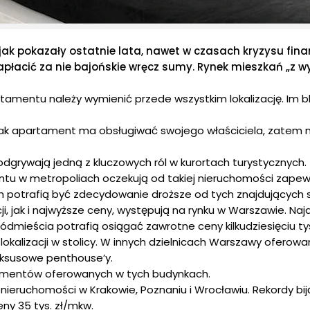
jak pokazały ostatnie lata, nawet w czasach kryzysu fin
łacić za nie bajońskie wręcz sumy. Rynek mieszkań „z wyż
entu należy wymienić przede wszystkim lokalizację. Im bliż
zak apartament ma obsługiwać swojego właściciela, zatem 
odgrywają jedną z kluczowych ról w kurortach turystycznych.
 w metropoliach oczekują od takiej nieruchomości zapewni
 potrafią być zdecydowanie droższe od tych znajdujących s
cji, jak i najwyższe ceny, występują na rynku w Warszawie. Na
ódmieścia potrafią osiągać zawrotne ceny kilkudziesięciu t
j lokalizacji w stolicy. W innych dzielnicach Warszawy ofer
uksusowe penthouse’y.
rtamentów oferowanych w tych budynkach.
nieruchomości w Krakowie, Poznaniu i Wrocławiu. Rekordy biją
ny 35 tys. zł/mkw.