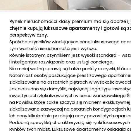
Rynek nieruchomości klasy premium ma się dobrze i, 
chętnie kupują luksusowe apartamenty i gotowi są zap
perspektywiczny.
Spośród czynników windujących cenę luksusowego apartam
tym wartość nieruchomości jest wyższa.
Równie istotnym czynnikiem jest wysoki standard – ws
i inteligentne rozwiązania oraz usługi concierge.
Nie mniej ważną sprawą są także punkty rozrywki, które 
Natomiast osoby poszukujące prestiżowego apartamentu
zlokalizowane na ostatnich piętrach w wysokościowcach
Jak nietrudno się domyślić, najwięcej tego typu inwesty
inwestycjach zlokalizowanych w sercu warszawskiego Śr
na Powiślu, które także szczyci się mianem ekskluzywne
zlokalizowane zazwyczaj na ostatnich kondygnacjach l
Ich ceny kilkukrotnie przebijają ceny pozostałych apa
Podobną specyfiką charakteryzują się rynki luksusowych 
Rynków tych miast. Luksusowe apartamenty osiągają ce