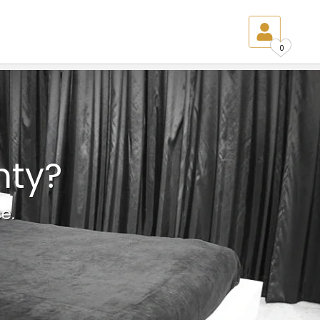
0
nty?
e.