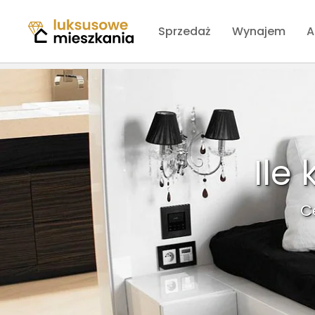
Sprzedaż
Wynajem
A
Ile
C