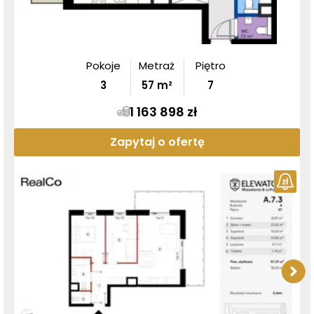
Pokoje
Metraż
Piętro
3
57
m²
7
1 163 898 zł
Zapytaj o ofertę