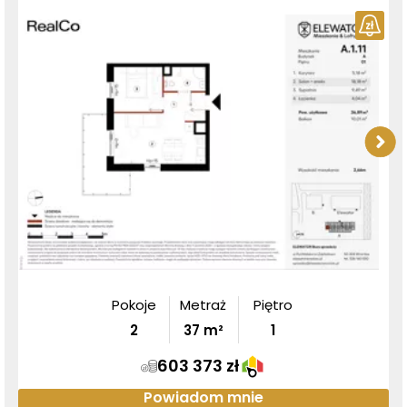
Pokoje
Metraż
Piętro
2
37
m²
1
603 373 zł
Powiadom mnie