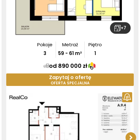
+
7
Pokoje
Metraż
Piętro
3
59
-
61
m²
1
od 890 000 zł
Zapytaj o ofertę
OFERTA SPECJALNA