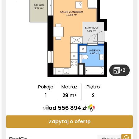
+
2
Pokoje
Metraż
Piętro
1
29
m²
2
od 556 894 zł
Zapytaj o ofertę