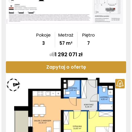
Pokoje
Metraż
Piętro
3
57
m²
7
1 292 071 zł
Zapytaj o ofertę