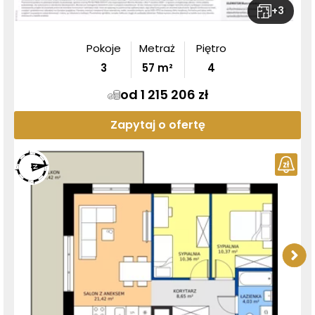
+
3
Pokoje
Metraż
Piętro
3
57
m²
4
od 1 215 206 zł
Zapytaj o ofertę