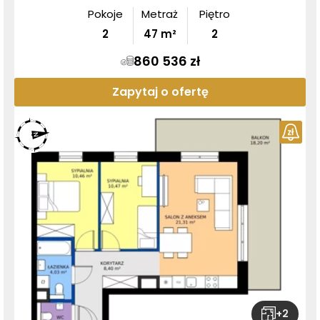
Pokoje
Metraż
Piętro
2
47
m²
2
860 536 zł
Zapytaj o ofertę
+
2