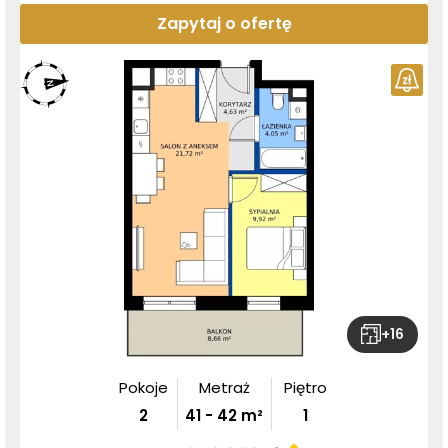
Zapytaj o ofertę
+
16
Pokoje
Metraż
Piętro
2
41
-
42
m²
1