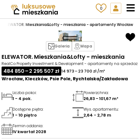
0
le
>
ELEWATOR. Mieszkania&Lofty - mieszkania - apartamenty Wrocław
Galeria
Mapa
ELEWATOR. Mieszkania&Lofty - mieszkania
RealCo Property Investment & Development - apartamenty na sprzedaż
484 850 – 2 295 507 zł
14 973 – 23 700 zł /m²
Wrocław, Kleczków, Psie Pole, Rychtalska/Zakładowa
Liczba pokoi
:
Powierzchnia
:
1 - 4 pok.
26,83 – 101,67 m²
Dostępne piętra
:
Wys. apartamentu
:
1 - 10 piętro
2,64 - 2,78 m
Termin oddania
:
IV kwartał 2028