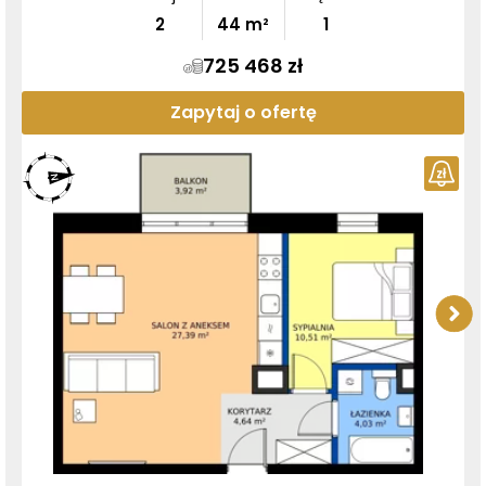
2
44
m²
1
725 468 zł
Zapytaj o ofertę