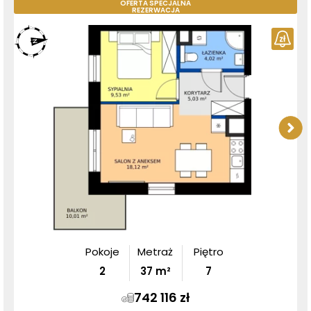
OFERTA SPECJALNA
REZERWACJA
Pokoje
Metraż
Piętro
2
37
m²
7
742 116 zł