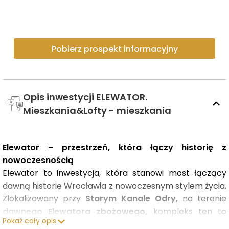
Pobierz prospekt informacyjny
Opis inwestycji ELEWATOR.
Mieszkania&Lofty - mieszkania
Elewator – przestrzeń, która łączy historię z
nowoczesnością
Elewator to inwestycja, która stanowi most łączący
dawną historię Wrocławia z nowoczesnym stylem życia.
Zlokalizowany przy
Starym Kanale Odry,
na terenie
dawnego Elewatora zbożowego,
kompleks ten to
Pokaż cały opis
rewitalizacja, która w subtelny sposób nawiązuje do