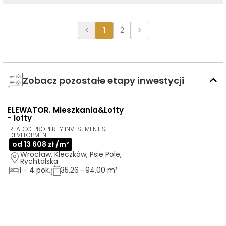
<
1
2
>
Zobacz pozostałe etapy inwestycji
ELEWATOR. Mieszkania&Lofty
AI
- lofty
REALCO PROPERTY INVESTMENT &
DEVELOPMENT
od 13 608 zł /m²
Wrocław, Kleczków, Psie Pole, 
Rychtalska 
1
-
4
pok.
35,26 – 94,00 m²