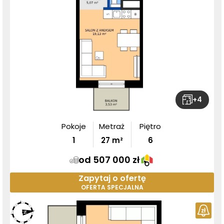
+
4
Pokoje
Metraż
Piętro
1
27
m²
6
od 507 000 zł
Zapytaj o ofertę
OFERTA SPECJALNA