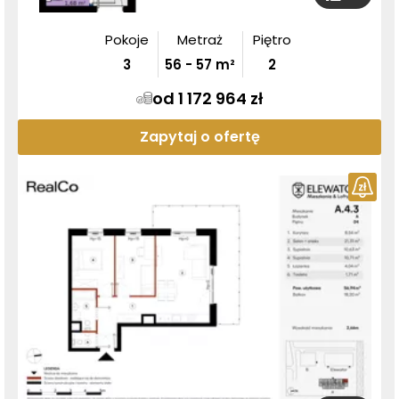
Pokoje
Metraż
Piętro
3
56
-
57
m²
2
od 1 172 964 zł
Zapytaj o ofertę