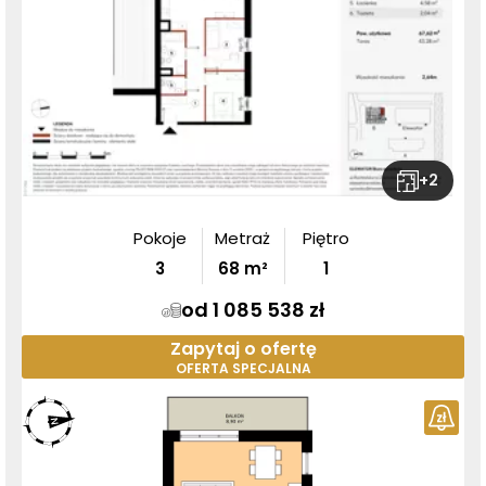
+
2
Pokoje
Metraż
Piętro
3
68
m²
1
od 1 085 538 zł
Zapytaj o ofertę
OFERTA SPECJALNA