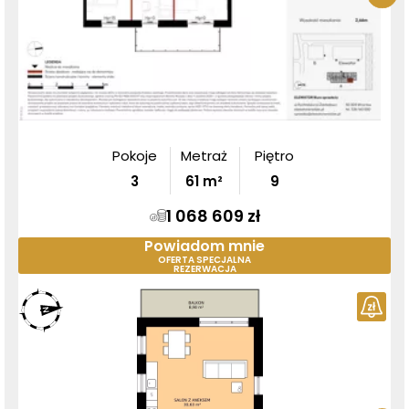
Pokoje
Metraż
Piętro
3
61
m²
9
1 068 609 zł
Powiadom mnie
OFERTA SPECJALNA
REZERWACJA