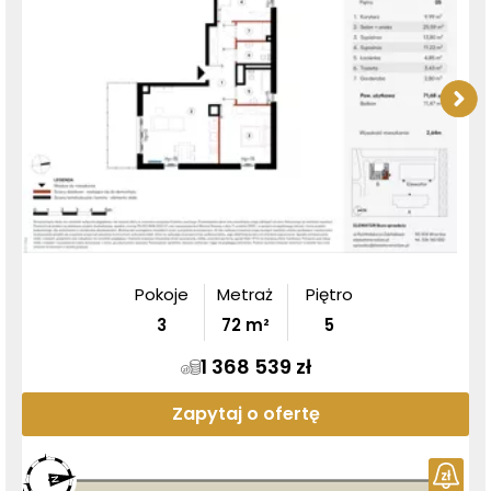
Pokoje
Metraż
Piętro
3
72
m²
5
1 368 539 zł
Zapytaj o ofertę