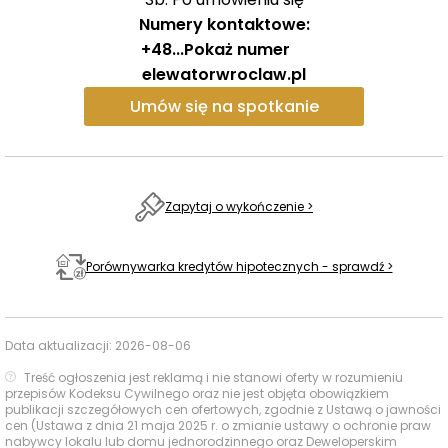
różnych grup mieszkańców.
Na terenie osiedla
Numery kontaktowe:
przewidziano
liczne udogodnienia,
które zapewnią
+48
...
Pokaż numer
komfort życia. Znajdą się tu przestronne
strefy
elewatorwroclaw.pl
zabawy dla dzieci,
oraz
wybieg dla psów.
Dla tych,
Umów się na spotkanie
którzy cenią spokój i relaks,
na dachu budynku A
zaplanowano
taras widokowy,
z którego rozpościera
się
panoramiczny widok na miasto.
Zapytaj o wykończenie >
Szacunek dla historii – architektura z duszą
Rewitalizacja dawnego Elewatora to świadome
odrodzenie kultowego miejsca Wrocławia.
Porównywarka kredytów hipotecznych - sprawdź >
Zmodernizowany budynek zachowa
charakterystyczne detale,
takie jak
ceramiczny herb
Kampffmeyer,
które staną się symbolem połączenia
Data aktualizacji:
2026-08-06
przeszłości z przyszłością. Elewator nie jest tylko
Treść ogłoszenia jest reklamą i nie stanowi oferty w rozumieniu
nowoczesną inwestycją mieszkaniową – to także
przepisów Kodeksu Cywilnego oraz nie jest objęta obowiązkiem
publikacji szczegółowych cen ofertowych, zgodnie z Ustawą o jawności
pomnik miasta, które wciąż żyje i rozwija się, szanując
cen (Ustawa z dnia 21 maja 2025 r. o zmianie ustawy o ochronie praw
swoje korzenie.
nabywcy lokalu lub domu jednorodzinnego oraz Deweloperskim