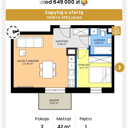
od 649 000 zł
Zapytaj o ofertę
OFERTA SPECJALNA
Pokoje
Metraż
Piętro
2
42
m²
1