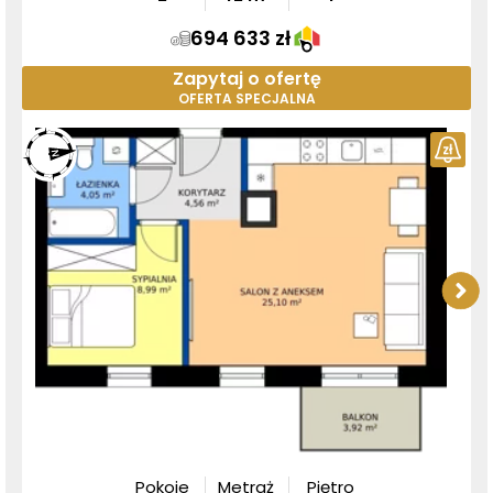
694 633 zł
Zapytaj o ofertę
OFERTA SPECJALNA
Pokoje
Metraż
Piętro