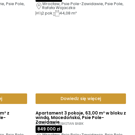
, Psie Pole, 
Wrocław, Psie Pole-Zawidawie, Psie Pole, 
Rafała Wojaczka
2
pok.
44,08 m²
j
Dowiedz się więcej
m² z
Apartament 3 pokoje, 63,00 m² w bloku z
le-
windą, Macedońska, Psie Pole-
Zawidawie
ROYAL HOME SEBASTIAN BABIK
849 000 zł
, Psie Pole, 
Wrocław, Psie Pole-Zawidawie, Psie Pole, 