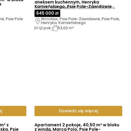
aneksem kuchennym, Henryka
e
Kamieńskiego, Psie Pole-Zawidawie
PREMIUM NIERUCHOMOŚCI ALEKSANDRA CZARNOTA
645 000 zł
e, Psie Pole
Wrocław, Psie Pole-Zawidawie, Psie Pole, 
Henryka  Kamieńskiego
2
pok.
53,00 m²
j
Dowiedz się więcej
m² z
Apartament 2 pokoje, 40,50 m² w bloku
ka, Psie
z windą, Marca Polo, Psie Pole-