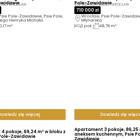
awidawie
Pole-Zawidawie
MOŚCI WROCŁAW
SDP NIERUCHOMOŚCI WROCŁAW
710 000 zł
sie Pole-Zawidawie, Psie Pole, 
Wrocław, Psie Pole-Zawidawie
ego Henryka Michała
Młynarska
0,17 m²
2
pok.
48,76 m²
Dowiedz się więcej
Dowiedz się więce
Apartament 3 pokoje, 86,25 
4 pokoje, 69,24 m² w bloku z
aneksem kuchennym, Psie Po
 Pole-Zawidawie
Zawidawie