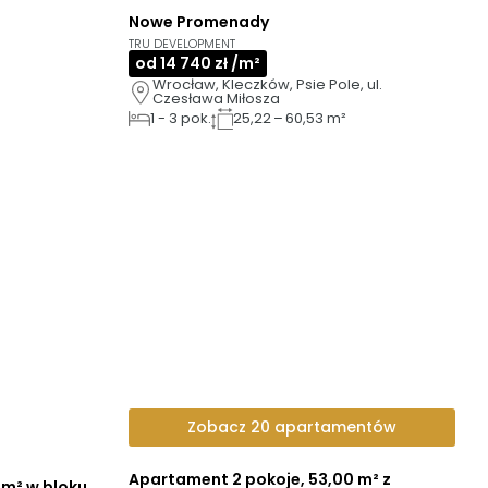
Nowe Promenady
3D
AI
GOTOWE DO ODBIORU
TRU DEVELOPMENT
od 14 740 zł /m²
Wrocław, Kleczków, Psie Pole, ul. 
Czesława Miłosza
1
-
3
pok.
25,22 – 60,53 m²
Zobacz 20 apartamentów
Apartament 2 pokoje, 53,00 m² z
 m² w bloku