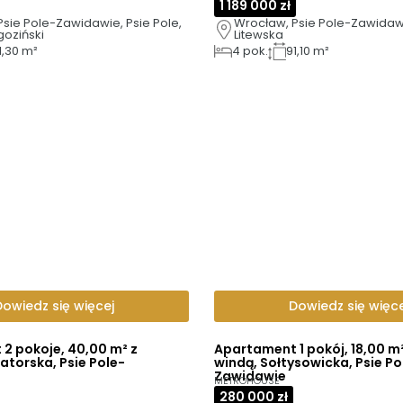
1 189 000 zł
sie Pole-Zawidawie, Psie Pole, 
Wrocław, Psie Pole-Zawidawie
goziński
Litewska
1,30 m²
4
pok.
91,10 m²
Dowiedz się więcej
Dowiedz się więce
2 pokoje, 40,00 m² z
Apartament 1 pokój, 18,00 m²
atorska, Psie Pole-
windą, Sołtysowicka, Psie Po
Zawidawie
METROHOUSE
280 000 zł