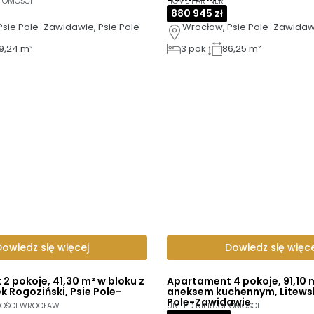
CHOMOŚCI
HOME PARTNER
880 945 zł
Psie Pole-Zawidawie, Psie Pole
Wrocław, Psie Pole-Zawidawi
9,24 m²
3
pok.
86,25 m²
Dowiedz się więcej
Dowiedz się więce
2 pokoje, 41,30 m² w bloku z
Apartament 4 pokoje, 91,10 
k Rogoziński, Psie Pole-
aneksem kuchennym, Litewsk
Pole-Zawidawie
MOŚCI WROCŁAW
UNITED NIERUCHOMOŚCI