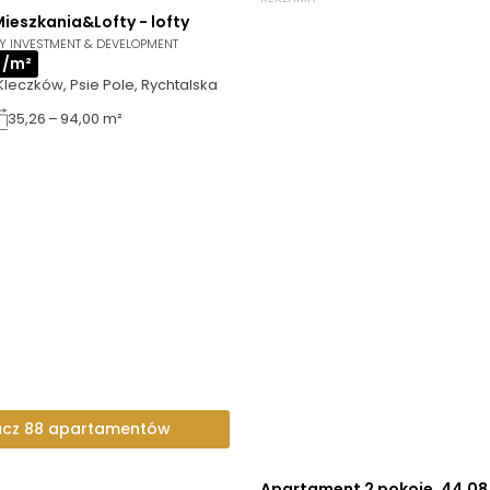
ieszkania&Lofty - lofty
Y INVESTMENT & DEVELOPMENT
ł /m²
Wrocław, Kleczków, Psie Pole, Rychtalska 
35,26 – 94,00 m²
cz 88 apartamentów
Apartament 2 pokoje, 44,08