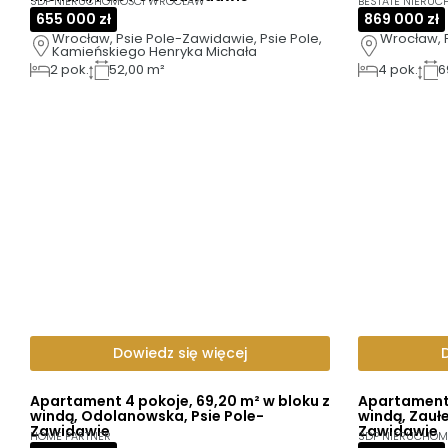
SDP NIERUCHOMOŚCI WROCŁAW
BESTATE NIERU
655 000 zł
869 000 zł
Wrocław, Psie Pole-Zawidawie, Psie Pole, 
Wrocław, 
Kamieńskiego Henryka Michała
2
pok.
52,00 m²
4
pok.
6
Dowiedz się więcej
Apartament 4 pokoje, 69,20 m² w bloku z
Apartament 
windą, Odolanowska, Psie Pole-
windą, Zaułe
Zawidawie
Zawidawie
HOME PARTNER
SDP NIERUCHO