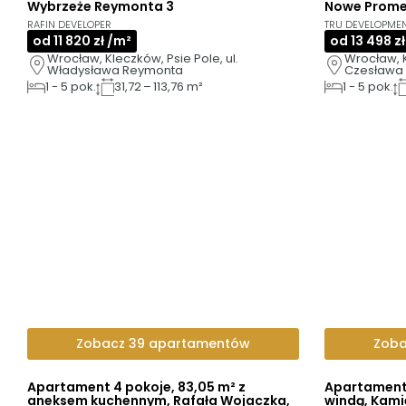
Wybrzeże Reymonta 3
Nowe Prome
3D
AI
GOTOWE DO ODBIORU
RAFIN DEVELOPER
TRU DEVELOPME
od 11 820 zł /m²
od 13 498 z
Wrocław, Kleczków, Psie Pole, ul. 
Wrocław, K
Władysława Reymonta
Czesława 
1
-
5
pok.
31,72 – 113,76 m²
1
-
5
pok.
Zobacz 39 apartamentów
Zoba
Apartament 4 pokoje, 83,05 m² z
Apartament 
aneksem kuchennym, Rafała Wojaczka,
windą, Kami