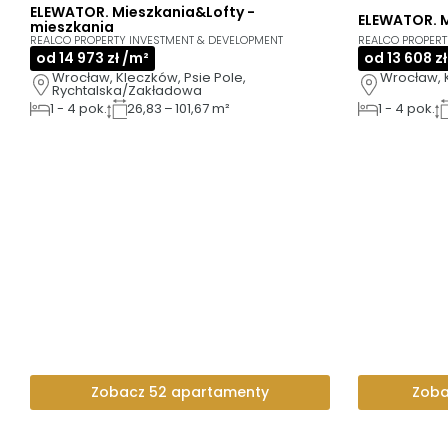
ELEWATOR. Mieszkania&Lofty -
ELEWATOR. M
AI
AI
mieszkania
REALCO PROPERTY INVESTMENT & DEVELOPMENT
REALCO PROPERT
od 14 973 zł /m²
od 13 608 z
Wrocław, Kleczków, Psie Pole, 
Rychtalska/Zakładowa
1
-
4
pok.
26,83 – 101,67 m²
1
-
4
pok.
Zobacz 52 apartamenty
Zoba