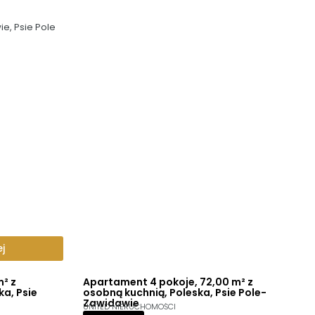
e, Psie Pole
j
m² z
Apartament 4 pokoje, 72,00 m² z
a, Psie
osobną kuchnią, Poleska, Psie Pole-
Zawidawie
UNITED NIERUCHOMOŚCI