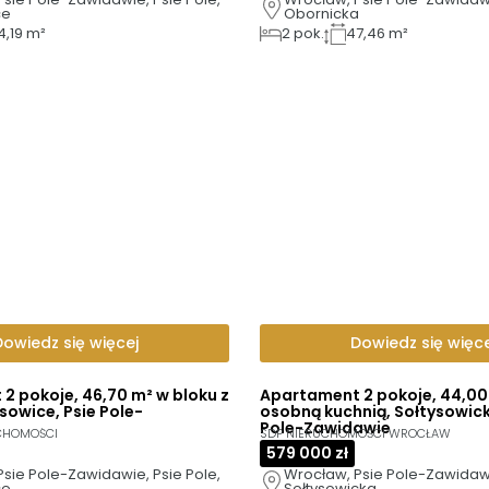
ce
Obornicka
4,19 m²
2
pok.
47,46 m²
Dowiedz się więcej
Dowiedz się więce
2 pokoje, 46,70 m² w bloku z
Apartament 2 pokoje, 44,00
sowice, Psie Pole-
osobną kuchnią, Sołtysowick
Pole-Zawidawie
CHOMOŚCI
SDP NIERUCHOMOŚCI WROCŁAW
579 000 zł
sie Pole-Zawidawie, Psie Pole, 
Wrocław, Psie Pole-Zawidawie
ce
Sołtysowicka