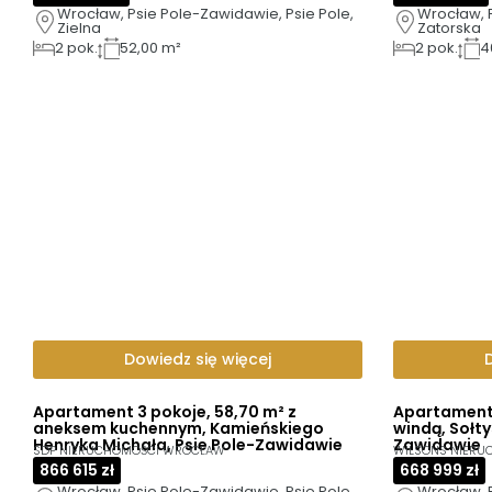
Wrocław, Psie Pole-Zawidawie, Psie Pole, 
Wrocław, P
Zielna
Zatorska
2
pok.
52,00 m²
2
pok.
4
Dowiedz się więcej
Apartament 3 pokoje, 58,70 m² z
Apartament 
aneksem kuchennym, Kamieńskiego
windą, Sołty
Henryka Michała, Psie Pole-Zawidawie
Zawidawie
SDP NIERUCHOMOŚCI WROCŁAW
WILSONS NIERU
866 615 zł
668 999 zł
Wrocław, Psie Pole-Zawidawie, Psie Pole, 
Wrocław, P