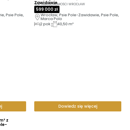
Zawidawie
SDP NIERUCHOMOŚCI WROCŁAW
599 000 zł
, Psie Pole, 
Wrocław, Psie Pole-Zawidawie, Psie Pole, 
Marca Polo
2
pok.
40,50 m²
j
Dowiedz się więcej
m² z
le-