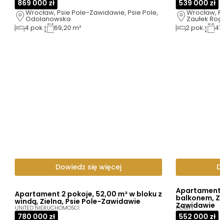
869 000 zł
539 000 zł
Wrocław, Psie Pole-Zawidawie, Psie Pole, 
Wrocław, P
Odolanowska
Zaułek Ro
4
pok.
69,20 m²
2
pok.
4
Dowiedz się więcej
Apartament 
Apartament 2 pokoje, 52,00 m² w bloku z
balkonem, Z
windą, Zielna, Psie Pole-Zawidawie
Zawidawie
UNITED NIERUCHOMOŚCI
HOMFI
780 000 zł
552 000 zł