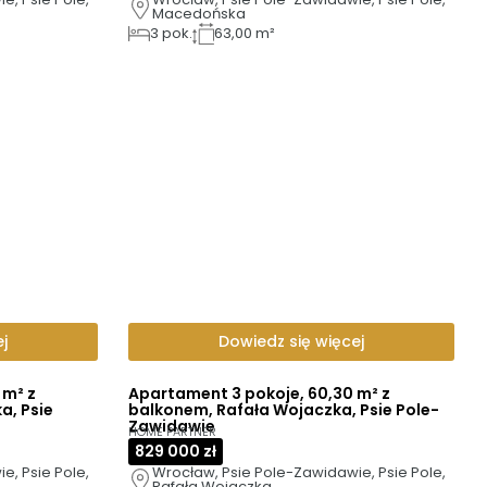
Macedońska
3
pok.
63,00 m²
j
Dowiedz się więcej
 m² z
Apartament 3 pokoje, 60,30 m² z
a, Psie
balkonem, Rafała Wojaczka, Psie Pole-
Zawidawie
HOME PARTNER
829 000 zł
, Psie Pole, 
Wrocław, Psie Pole-Zawidawie, Psie Pole, 
Rafała Wojaczka