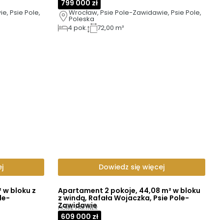
799 000 zł
, Psie Pole, 
Wrocław, Psie Pole-Zawidawie, Psie Pole, 
Poleska
4
pok.
72,00 m²
j
Dowiedz się więcej
 w bloku z
Apartament 2 pokoje, 44,08 m² w bloku
le-
z windą, Rafała Wojaczka, Psie Pole-
Zawidawie
HOME PARTNER
609 000 zł