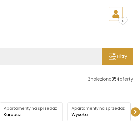
0
Filtry
Znaleziono
354
oferty
Apartamenty na sprzedaż
Apartamenty na sprzedaż
Karpacz
Wysoka