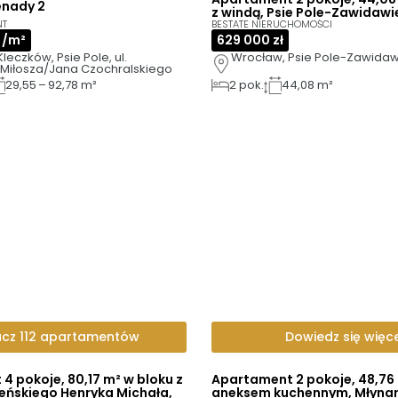
nady 2
z windą, Psie Pole-Zawidawi
NT
BESTATE NIERUCHOMOŚCI
ł /m²
629 000 zł
leczków, Psie Pole, ul. 
Wrocław, Psie Pole-Zawidawi
Miłosza/Jana Czochralskiego
29,55 – 92,78 m²
2
pok.
44,08 m²
cz 112 apartamentów
Dowiedz się więce
4 pokoje, 80,17 m² w bloku z
Apartament 2 pokoje, 48,76 
eńskiego Henryka Michała,
aneksem kuchennym, Młynars