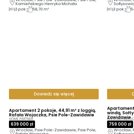
Kamieńskiego Henryka Michała
Sołtysowi
3
pok.
58,70 m²
3
pok.
5
Dowiedz się więcej
Apartament 
Apartament 2 pokoje, 44,91 m² z loggią,
windą, Sołty
Rafała Wojaczka, Psie Pole-Zawidawie
Zawidawie
HOME PARTNER
WILSONS NIERU
639 000 zł
759 000 zł
Wrocław, Psie Pole-Zawidawie, Psie Pole, 
Wrocław, P
Rafała Wojaczka
Sołtysowi