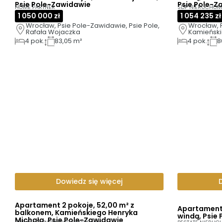
Psie Pole-Zawidawie
Psie Pole-Z
HOME PARTNER
SDP NIERUCHO
1 050 000 zł
1 054 235 zł
Wrocław, Psie Pole-Zawidawie, Psie Pole, 
Wrocław, P
Rafała Wojaczka
Kamieński
4
pok.
83,05 m²
4
pok.
8
Dowiedz się więcej
Apartament 2 pokoje, 52,00 m² z
Apartament 
balkonem, Kamieńskiego Henryka
windą, Psie
Michała, Psie Pole-Zawidawie