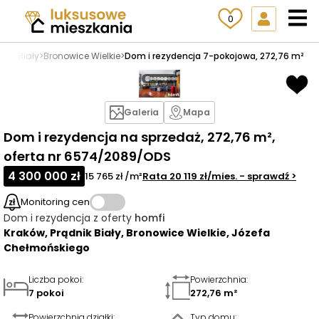
0
dnik Biały
>
Bronowice Wielkie
>
Dom i rezydencja 7-pokojowa, 272,76 m²
Galeria
Mapa
Dom i rezydencja na sprzedaż, 272,76 m²,
oferta nr 6574/2089/ODS
4 300 000 zł
15 765 zł /m²
Rata
20 119 zł
/mies.
- sprawdź
>
Monitoring cen
Dom i rezydencja
z oferty
homfi
Kraków, Prądnik Biały, Bronowice Wielkie, Józefa
Chełmońskiego
Liczba pokoi
:
Powierzchnia
:
7 pokoi
272,76 m²
Powierzchnia działki
:
Typ domu
: