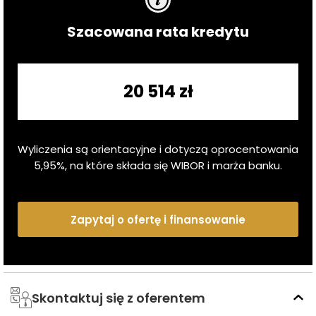
Dom otacza pięknie zagospodarowany ogród z licznymi
nasadzeniami, drzewami oraz funkcjonalnymi
Szacowana rata kredytu
elementami takimi jak szklarnia, altanka grillowa i
domek dla jeży. Dodatkowo na terenie posesji znajduje
się wiata na dodatkowy samochód oraz pomieszczenie
20 514 zł
gospodarcze.
Dom został zaprojektowany z myślą o ekologii: panele
fotowoltaiczne (6 kW), pompa ciepła (Columbus),
Wyliczenia są orientacyjne i dotyczą oprocentowania
system zbierania deszczówki i magazyn energii
5,95
%, na które składa się WIBOR i marża banku.
PylonTech to tylko niektóre z zastosowanych
rozwiązań, które pozwalają na oszczędność i komfort
użytkowania.
Zapytaj o ofertę i finansowanie
ROZKŁAD POMIESZCZEŃ:
PARTER:
- Przestronny salon z wyjściem na taras
Skontaktuj się z oferentem
- Otwarta kuchnia (meble w zabudowie, płyta