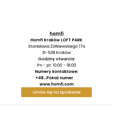
indukcyjna, piekarnik, mikrofalówka, zmywarka, okap)
połączona z klimatycznym z oranżerią/ogrodem
zimowym
- Sypialnia (1)
- Łazienka przystosowana dla osób niepełnosprawnych
homfi
(duży prysznic, umywalka, szafki)
Homfi Kraków LOFT PARK
- Sypialnia (2) (dla gości)
Stanisława Żółkiewskiego 17a
- oddzielna kuchnia dla gości/ Pomieszczenie
31-539
Kraków
gospodarcze/pralnia
Godziny otwarcia:
- Łazienka 2 (prysznic, WC, umywalka, grzejnik
Pn - pt: 10:00 - 18:00
drabinkowy)
Numery kontaktowe:
- Garderoba
+48
...
Pokaż numer
- przedpokój
www.homfi.com
- Wiatrołap
- duży garaż 1-stanowiskowy w bryle budynku
Umów się na spotkanie
PIĘTRO:
- Główna sypialnia (3), z wyjściem na balkon