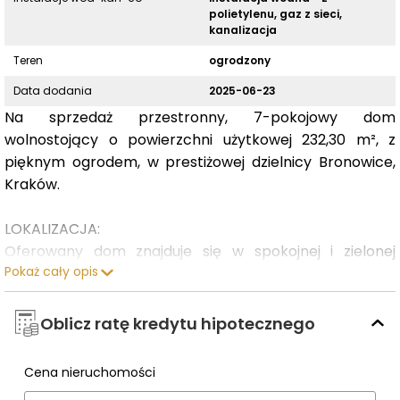
polietylenu, gaz z sieci,
kanalizacja
Teren
ogrodzony
Data dodania
2025-06-23
Na sprzedaż przestronny, 7-pokojowy dom
wolnostojący o powierzchni użytkowej 232,30 m², z
pięknym ogrodem, w prestiżowej dzielnicy Bronowice,
Kraków.
LOKALIZACJA:
Oferowany dom znajduje się w spokojnej i zielonej
Pokaż cały opis
okolicy Krakowa, przy ul. Chełmońskiego, w prestiżowej
dzielnicy Bronowice. To idealne miejsce dla osób, które
szukają harmonii między ciszą przedmieść a szybkim
Oblicz ratę kredytu hipotecznego
dostępem do tętniącego życiem centrum miasta.
Cena nieruchomości
Wpisz cenę
Odległość do Rynku Głównego to zaledwie 6,5 km (ok.