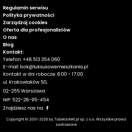
Czy wiesz, że z homfi możesz kupić nieruchomość
Regulamin serwisu
kompleksowo, tzn. załatwiając wszystko w jednej
Polityka prywatności
firmie? Oprócz agentów nieruchomości pomagających
Zarządzaj cookies
w znalezieniu i zakupie nieruchomości, oddajemy Ci do
Oferta dla profesjonalistów
dyspozycji doświadczonych ekspertów kredytowych,
O nas
zdolnych architektów wnętrz i zaradnych specjalistów
Blog
od zarządzania najmem.
Kontakt:
Dzięki temu z nami znajdziesz nieruchomość,
Telefon:
+48 513 354 060
sfinansujesz jej zakup, zaprojektujesz i wykończysz jej
E-mail:
bok@luksusowemieszkania.pl
wnętrze a następnie sprzedasz lub wynajmiesz z opcją
Kontakt w dni robocze: 8:00 - 17:00
przekazania nam nieruchomości do zarządzania
ul. Krakowiaków 50,
najmem.
02-255 Warszawa
NIP: 522-28-95-454
Zapytaj opiekuna oferty o szczegóły.
Znajdziesz nas na:
Podane wymiary na planach mogą sie różnić o +/-20%
Copyright © 2001-
2026
by Tabelaofert.pl sp. z o.o. Wszystkie prawa
zastrzeżone
Na sprzedaż wyjątkowy dom w Bronowicach --