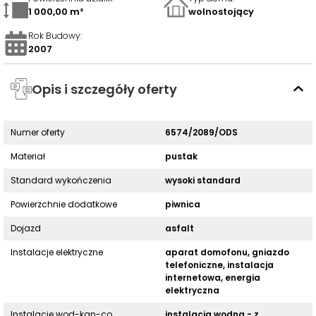
1 000,00 m²
wolnostojący
Rok Budowy
:
2007
Opis i szczegóły oferty
Numer oferty
6574/2089/ODS
Materiał
pustak
Standard wykończenia
wysoki standard
Powierzchnie dodatkowe
piwnica
Dojazd
asfalt
Instalacje elektryczne
aparat domofonu, gniazdo
telefoniczne, instalacja
internetowa, energia
elektryczna
Instalacje wod-kan-co
instalacja wodna - z