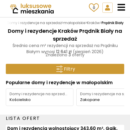
0
.pl
>
Domy i rezydencje na sprzedaż
>
małopolskie
>
Kraków
>
Prądnik Biały
Domy i rezydencje Kraków Prądnik Biały na
sprzedaż
Średnia cena m² rezydencji na sprzedaż na Prądniku
Białym wynosi
12 641 zł
(sierpień 2026)
Znaleziono
3
oferty
Filtry
Popularne domy i rezydencje w małopolskim
Domy i rezydencje na sprzedaż
Kościelisko
Zakopane
LISTA OFERT
Dom i rezydencja wolnostojący 343,60 m², Gaik,