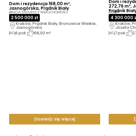
Dom i rezyd
Dom i rezydencja 168,00 m²,
272,76 m², 
Jasnogórska, Prądnik Biały
Prądnik Biał
BRACIA SADURSCY NIERUCHOMOŚCI
HOMFI
2 500 000 zł
4 300 000 z
Kraków, Prądnik Biały, Bronowice Wielkie, 
Kraków, Pr
Jasnogórska
Józefa C
6
pok.
168,00 m²
7
pok.
2
Dowiedz się więcej