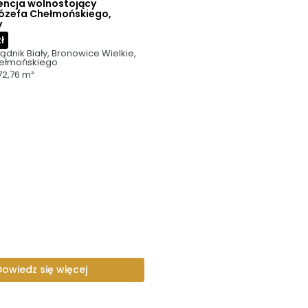
encja wolnostojący
Józefa Chełmońskiego,
y
ł
ądnik Biały, Bronowice Wielkie, 
hełmońskiego
72,76 m²
Dowiedz się więcej