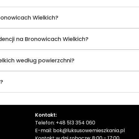
Bronowicach Wielkich?
ydencji na Bronowicach Wielkich?
elkich według powierzchni?
i?
Kontakt:
Telefon:
+48 513 354 060
E-mail:
bok@luksusowemieszkania.pl
Kontakt w dni robocze: 8:00 - 17:00