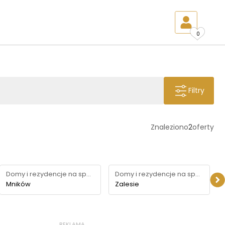
0
Filtry
Znaleziono
2
oferty
Domy i rezydencje na sprzedaż
Domy i rezydencje na sprzedaż
Mników
Zalesie
REKLAMA