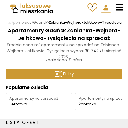
0
rzedaż
>
pomorskie
>
Gdańsk
>
Żabianka-Wejhera-Jelitkowo-Tysiąclecia
Apartamenty Gdańsk Żabianka-Wejhera-
Jelitkowo-Tysiąclecia na sprzedaż
Średnia cena m² apartamentu na sprzedaż na Żabiance-
Wejhera-Jelitkowie-Tysiąclecia wynosi
30 742 zł
(sierpień
2026)
Znaleziono
21
ofert
Filtry
Popularne osiedla
Apartamenty na sprzedaż
Apartamenty na sprzedaż
Jelitkowo
Żabianka
LISTA OFERT