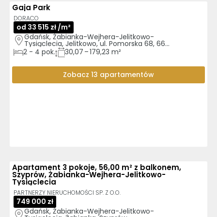
Gaja Park
GOTOWE DO ODBIORU
DORACO
od 33 515 zł /m²
Gdańsk, Żabianka-Wejhera-Jelitkowo-
Tysiąclecia, Jelitkowo, ul. Pomorska 68, 66, 
64
2
-
4
pok.
30,07 – 179,23 m²
Zobacz 13 apartamentów
Apartament 3 pokoje, 56,00 m² z balkonem,
Szyprów, Żabianka-Wejhera-Jelitkowo-
Tysiąclecia
PARTNERZY NIERUCHOMOŚCI SP. Z O.O.
749 000 zł
Gdańsk, Żabianka-Wejhera-Jelitkowo-