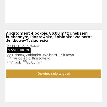
Apartament 4 pokoje, 86,00 m² z aneksem
kuchennym, Piastowska, Żabianka-Wejhera-
Jelitkowo-Tysiąclecia
ORFIN NIERUCHOMOŚCI
2 520 000 zł
Gdańsk, Żabianka-Wejhera-Jelitkowo-
Tysiąclecia, Piastowska
4
pok.
86,00 m²
Dowiedz się więcej