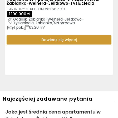
Żabianka-Wejhera-Jelitkowo-Tysiąclecia
PARTNERZY NIERUCHOMOŚCI SP. Z O.O.
1 100 000 zł
Gdańsk, Żabianka-Wejhera-Jelitkowo-
Tysiąclecia, Żabianka, Sztormowa
4
pok.
63,20 m²
Dowiedz się więcej
Najczęściej zadawane pytania
Jaka jest średnia cena apartamentu w