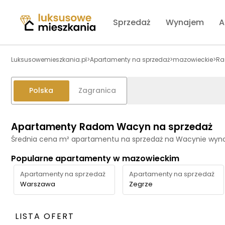
Sprzedaż
Wynajem
A
Luksusowemieszkania.pl
>
Apartamenty na sprzedaż
>
mazowieckie
>
R
Polska
Zagranica
Apartamenty Radom Wacyn na sprzedaż
Średnia cena m² apartamentu na sprzedaż na Wacynie wyno
Popularne apartamenty w mazowieckim
Apartamenty na sprzedaż
Apartamenty na sprzedaż
Warszawa
Zegrze
LISTA OFERT