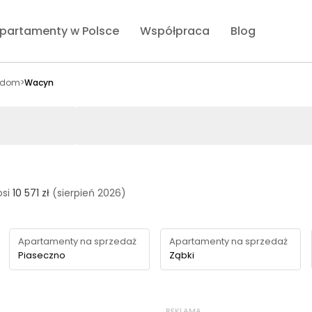
partamenty w Polsce
Współpraca
Blog
adom
>
Wacyn
si
10 571 zł
(sierpień 2026)
Apartamenty na sprzedaż
Apartamenty na sprzedaż
Piaseczno
Ząbki
REKLAMA