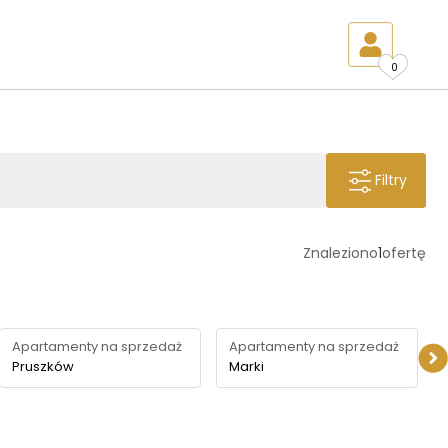
0
Filtry
Znaleziono
1
ofertę
Apartamenty na sprzedaż
Apartamenty na sprzedaż
Pruszków
Marki