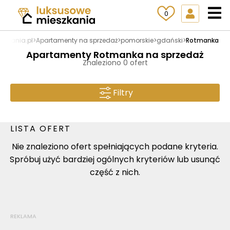
0
szkania.pl
>
Apartamenty na sprzedaż
>
pomorskie
>
gdański
>
Rotmanka
Apartamenty Rotmanka na sprzedaż
Znaleziono 0 ofert
Filtry
LISTA OFERT
Nie znaleziono ofert spełniających podane kryteria.
Spróbuj użyć bardziej ogólnych kryteriów lub usunąć
część z nich.
REKLAMA