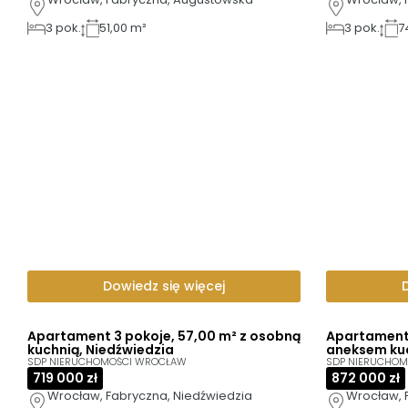
3
pok.
51,00 m²
3
pok.
7
Dowiedz się więcej
Apartament 3 pokoje, 57,00 m² z osobną
Apartament 
kuchnią, Niedźwiedzia
aneksem ku
SDP NIERUCHOMOŚCI WROCŁAW
SDP NIERUCHO
719 000 zł
872 000 zł
Wrocław, Fabryczna, Niedźwiedzia
Wrocław, 