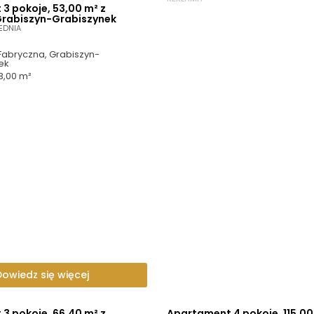
3 pokoje, 53,00 m² z
Grabiszyn-Grabiszynek
EDNIA
Fabryczna, Grabiszyn-
ek
3,00 m²
Dowiedz się więcej
3 pokoje, 66,40 m² z
Apartament 4 pokoje, 115,00