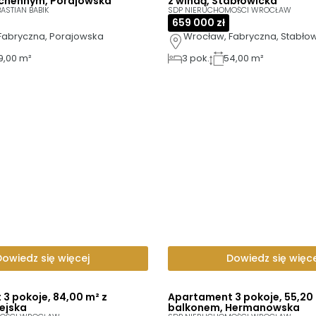
chennym, Porajowska
z windą, Stabłowicka
ASTIAN BABIK
SDP NIERUCHOMOŚCI WROCŁAW
659 000 zł
Fabryczna, Porajowska
Wrocław, Fabryczna, Stabło
9,00 m²
3
pok.
54,00 m²
Dowiedz się więcej
Dowiedz się więce
3 pokoje, 84,00 m² z
Apartament 3 pokoje, 55,20 
ejska
balkonem, Hermanowska