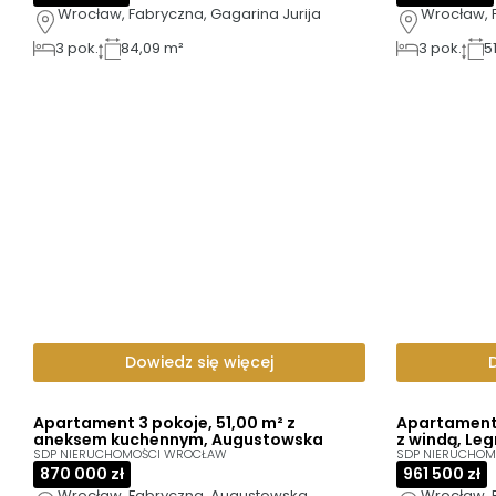
Wrocław, Fabryczna, Gagarina Jurija
Wrocław, 
3
pok.
84,09 m²
3
pok.
5
Dowiedz się więcej
Apartament 3 pokoje, 51,00 m² z
Apartament 
aneksem kuchennym, Augustowska
z windą, Le
SDP NIERUCHOMOŚCI WROCŁAW
SDP NIERUCHO
870 000 zł
961 500 zł
Wrocław, Fabryczna, Augustowska
Wrocław, 