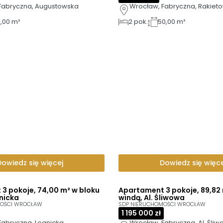
Fabryczna, Augustowska
Wrocław, Fabryczna, Rakiet
1,00 m²
2
pok.
50,00 m²
Dowiedz się więcej
Dowiedz się więce
3 pokoje, 74,00 m² w bloku
Apartament 3 pokoje, 89,82 
gnicka
windą, Al. Śliwowa
MOŚCI WROCŁAW
SDP NIERUCHOMOŚCI WROCŁAW
1 195 000 zł
Fabryczna, Legnicka
Wrocław, Fabryczna, Al. Śli