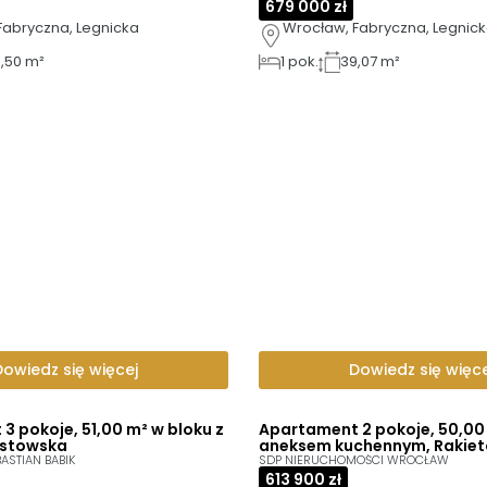
679 000 zł
Fabryczna, Legnicka
Wrocław, Fabryczna, Legnic
,50 m²
1
pok.
39,07 m²
Dowiedz się więcej
Dowiedz się więce
3 pokoje, 51,00 m² w bloku z
Apartament 2 pokoje, 50,00
ustowska
aneksem kuchennym, Rakie
ASTIAN BABIK
SDP NIERUCHOMOŚCI WROCŁAW
613 900 zł