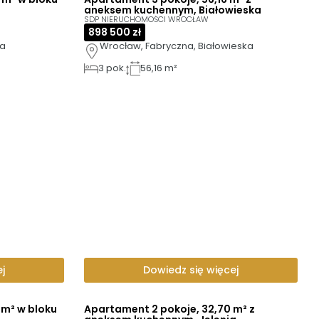
aneksem kuchennym, Białowieska
SDP NIERUCHOMOŚCI WROCŁAW
898 500 zł
ka
Wrocław, Fabryczna, Białowieska
3
pok.
56,16 m²
j
Dowiedz się więcej
 m² w bloku
Apartament 2 pokoje, 32,70 m² z