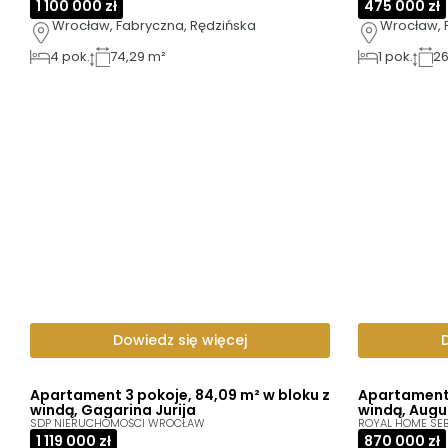
1 100 000 zł
475 000 zł
Wrocław, Fabryczna, Rędzińska
Wrocław, 
4
pok.
74,29 m²
1
pok.
26
Dowiedz się więcej
Apartament 3 pokoje, 84,09 m² w bloku z
Apartament 
windą, Gagarina Jurija
windą, Aug
SDP NIERUCHOMOŚCI WROCŁAW
ROYAL HOME SEB
1 119 000 zł
870 000 zł