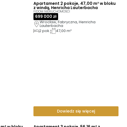
Apartament 2 pokoje, 47,00 m² w bloku
z windą, Henricha Lauterbacha
FIDOM NIERUCHOMOŚCI
699 000 zł
Wrocław, Fabryczna, Henricha 
Lauterbacha
2
pok.
47,00 m²
Dowiedz się więcej
 m² w bloku
Apartament 3 pokoje, 56,16 m² z