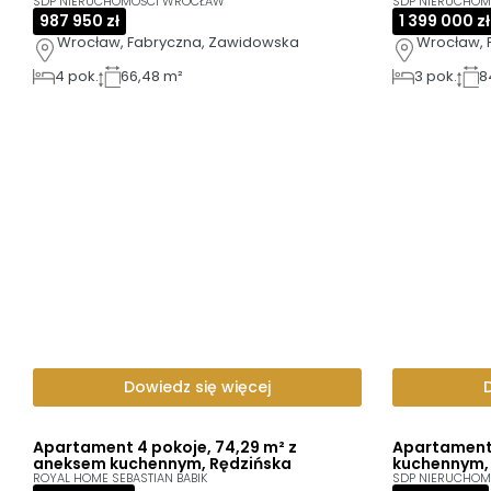
SDP NIERUCHOMOŚCI WROCŁAW
SDP NIERUCHO
987 950 zł
1 399 000 zł
Wrocław, Fabryczna, Zawidowska
Wrocław, 
4
pok.
66,48 m²
3
pok.
8
Dowiedz się więcej
Apartament 4 pokoje, 74,29 m² z
Apartament 
aneksem kuchennym, Rędzińska
kuchennym,
ROYAL HOME SEBASTIAN BABIK
SDP NIERUCHO