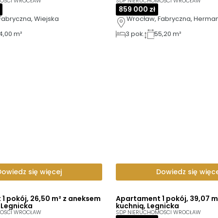
MOŚCI WROCŁAW
SDP NIERUCHOMOŚCI WROCŁAW
859 000 zł
Fabryczna, Wiejska
Wrocław, Fabryczna, Herm
4,00 m²
3
pok.
55,20 m²
Dowiedz się więcej
Dowiedz się więce
1 pokój, 26,50 m² z aneksem
Apartament 1 pokój, 39,07 m
 Legnicka
kuchnią, Legnicka
MOŚCI WROCŁAW
SDP NIERUCHOMOŚCI WROCŁAW