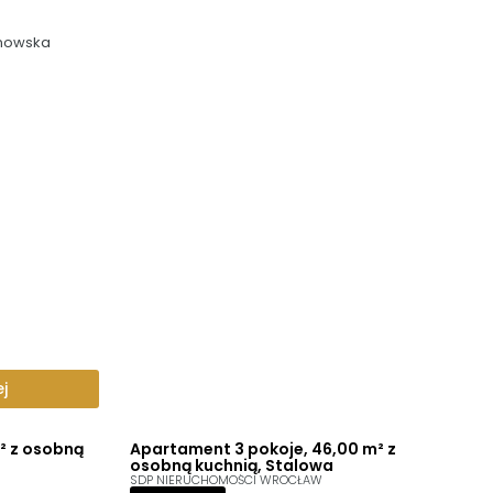
anowska
j
² z osobną
Apartament 3 pokoje, 46,00 m² z
osobną kuchnią, Stalowa
SDP NIERUCHOMOŚCI WROCŁAW