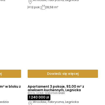
1
pok.
28,58 m²
j
Dowiedz się więcej
m² w bloku z
Apartament 3 pokoje, 93,00 m² z
aneksem kuchennym, Legnicka
ROYAL HOME SEBASTIAN BABIK
1 240 000 zł
iedzia
Wrocław, Fabryczna, Legnicka