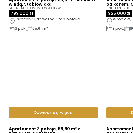
windą, Stabłowicka
balkonem, 
SDP NIERUCHOMOŚCI WROCŁAW
UNITED NIERUC
799 000 zł
925 000 zł
Wrocław, Fabryczna, Stabłowicka
Wrocław, 
3
pok.
65,61 m²
3
pok.
6
Dowiedz się więcej
Apartament 3 pokoje, 58,80 m² z
Apartament 