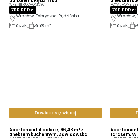
balkonem, Rędzińska
aneksem ku
WRE NIERUCHOMOŚCI
ROYAL HOME SEB
790 000 zł
790 000 zł
Wrocław, Fabryczna, Rędzińska
Wrocław, 
3
pok.
58,80 m²
3
pok.
5
Dowiedz się więcej
Apartament 4 pokoje, 66,48 m² z
Apartament 
aneksem kuchennym, Zawidowska
tarasem, Wi