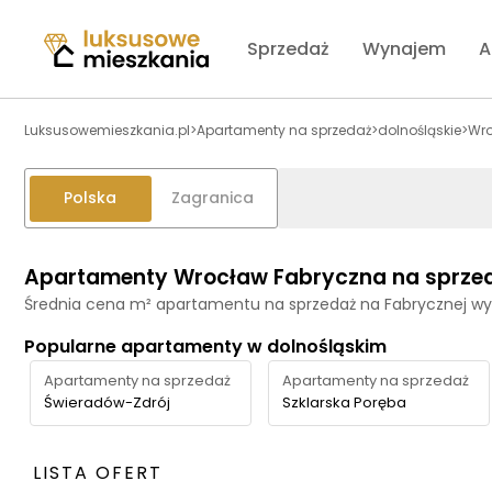
Sprzedaż
Wynajem
A
Luksusowemieszkania.pl
>
Apartamenty na sprzedaż
>
dolnośląskie
>
Wr
Polska
Zagranica
Apartamenty Wrocław Fabryczna na sprze
Średnia cena m² apartamentu na sprzedaż na Fabrycznej wy
Popularne apartamenty w dolnośląskim
Apartamenty na sprzedaż
Apartamenty na sprzedaż
Świeradów-Zdrój
Szklarska Poręba
LISTA OFERT