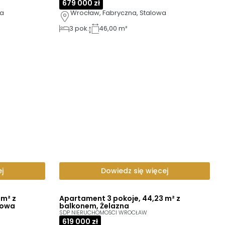
679 000 zł
ka
Wrocław, Fabryczna, Stalowa
3
pok.
46,00 m²
j
Dowiedz się więcej
 m² z
Apartament 3 pokoje, 44,23 m² z
towa
balkonem, Żelazna
SDP NIERUCHOMOŚCI WROCŁAW
619 000 zł