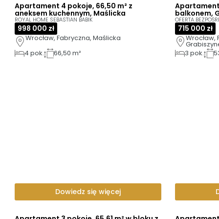
Apartament 4 pokoje, 66,50 m² z
Apartament 
aneksem kuchennym, Maślicka
balkonem, 
ROYAL HOME SEBASTIAN BABIK
OFERTA BEZPOŚR
998 000 zł
715 000 zł
Wrocław, Fabryczna, Maślicka
Wrocław, 
Grabiszyn
4
pok.
66,50 m²
3
pok.
5
Dowiedz się więcej
Apartament 3 pokoje, 65,61 m² w bloku z
Apartament 