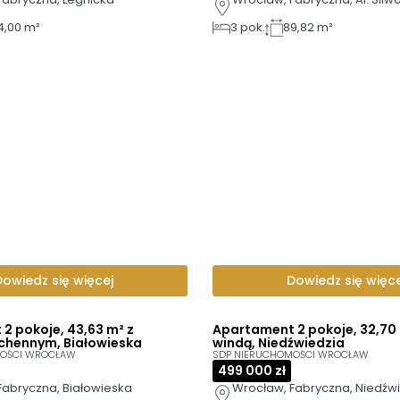
4,00 m²
3
pok.
89,82 m²
Dowiedz się więcej
Dowiedz się więce
2 pokoje, 43,63 m² z
Apartament 2 pokoje, 32,70 
chennym, Białowieska
windą, Niedźwiedzia
MOŚCI WROCŁAW
SDP NIERUCHOMOŚCI WROCŁAW
499 000 zł
Fabryczna, Białowieska
Wrocław, Fabryczna, Niedźw