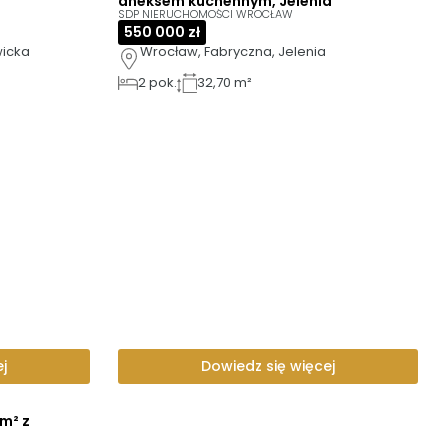
aneksem kuchennym, Jelenia
SDP NIERUCHOMOŚCI WROCŁAW
550 000 zł
wicka
Wrocław, Fabryczna, Jelenia
2
pok.
32,70 m²
j
Dowiedz się więcej
m² z