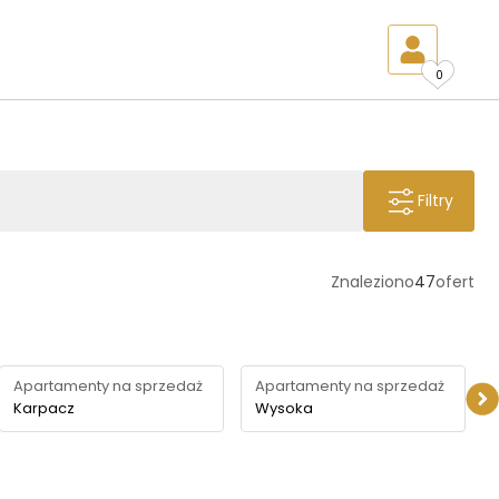
0
Filtry
Znaleziono
47
ofert
Apartamenty na sprzedaż
Apartamenty na sprzedaż
Karpacz
Wysoka