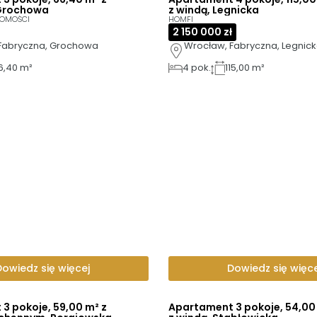
Grochowa
z windą, Legnicka
HOMOŚCI
HOMFI
2 150 000 zł
Fabryczna, Grochowa
Wrocław, Fabryczna, Legnic
6,40 m²
4
pok.
115,00 m²
Dowiedz się więcej
Dowiedz się więce
3 pokoje, 59,00 m² z
Apartament 3 pokoje, 54,00