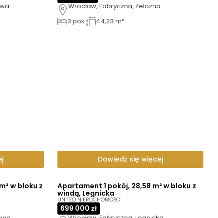
owa
Wrocław, Fabryczna, Żelazna
3
pok.
44,23 m²
j
Dowiedz się więcej
m² w bloku z
Apartament 1 pokój, 28,58 m² w bloku z
windą, Legnicka
UNITED NIERUCHOMOŚCI
699 000 zł
wowa
Wrocław, Fabryczna, Legnicka