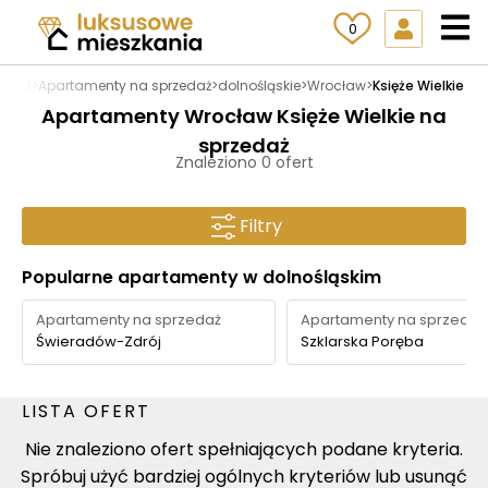
0
ia.pl
>
Apartamenty na sprzedaż
>
dolnośląskie
>
Wrocław
>
Księże Wielkie
Apartamenty Wrocław Księże Wielkie na
sprzedaż
Znaleziono 0 ofert
Filtry
Popularne apartamenty w dolnośląskim
Apartamenty na sprzedaż
Apartamenty na sprzedaż
Świeradów-Zdrój
Szklarska Poręba
LISTA OFERT
Nie znaleziono ofert spełniających podane kryteria.
Spróbuj użyć bardziej ogólnych kryteriów lub usunąć