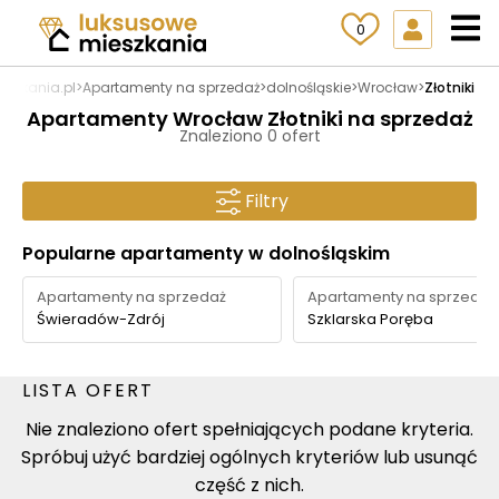
0
szkania.pl
>
Apartamenty na sprzedaż
>
dolnośląskie
>
Wrocław
>
Złotniki
Apartamenty Wrocław Złotniki na sprzedaż
Znaleziono 0 ofert
Filtry
Popularne apartamenty w dolnośląskim
Apartamenty na sprzedaż
Apartamenty na sprzedaż
Świeradów-Zdrój
Szklarska Poręba
LISTA OFERT
Nie znaleziono ofert spełniających podane kryteria.
Spróbuj użyć bardziej ogólnych kryteriów lub usunąć
część z nich.