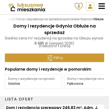
0
zkania.pl
>
Domy i rezydencje na sprzedaż
>
pomorskie
>
Gdynia
>
Obłuże
Domy i rezydencje Gdynia Obłuże na
sprzedaż
Średnia cena m² rezydencji na sprzedaż na Obłużu wynosi
6 685 zł
(sierpień 2026)
Znaleziono
1
ofertę
Filtry
Popularne domy i rezydencje w pomorskim
Domy i rezydencje na sprzedaż
Gdańsk
Pętkowice
LISTA OFERT
Dom i rezydencja szeregowy 246,83 m², Adm. J.