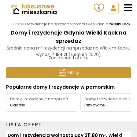
0
nia.pl
>
Domy i rezydencje na sprzedaż
>
pomorskie
>
Gdynia
>
Wielki Kack
Domy i rezydencje Gdynia Wielki Kack na
sprzedaż
Średnia cena m² rezydencji na sprzedaż na Wielkim Kacku
wynosi
7 184 zł
(sierpień 2026)
Znaleziono
1
ofertę
Filtry
Popularne domy i rezydencje w pomorskim
Domy i rezydencje na sprzedaż
Gdańsk
Pętkowice
LISTA OFERT
Dom i rezydencja wolnostojący 311,80 m², Wielki