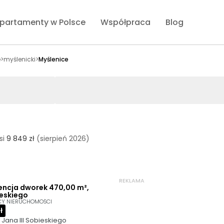
partamenty w Polsce
Współpraca
Blog
e
>
myślenicki
>
Myślenice
si
9 849 zł
(sierpień 2026)
REKLAMA
encja dworek 470,00 m²,
ieskiego
CY NIERUCHOMOŚCI
ł
 Jana III Sobieskiego