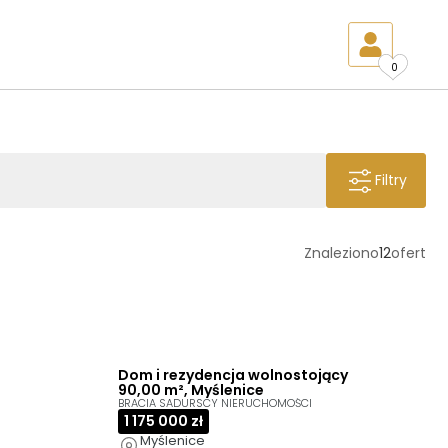
0
Filtry
Znaleziono
12
ofert
Dom i rezydencja wolnostojący
90,00 m², Myślenice
BRACIA SADURSCY NIERUCHOMOŚCI
1 175 000 zł
Myślenice