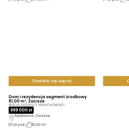
Dowiedz się więcej
Dom i rezydencja segment środkowy
81,00 m², Zacisze
BRACIA SADURSCY NIERUCHOMOŚCI
999 000 zł
Myślenice, Zacisze
4
pok.
81,00 m²