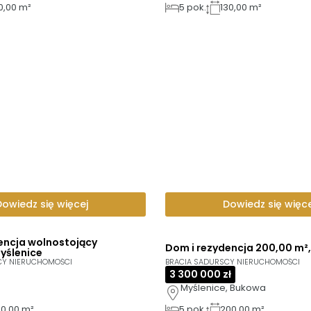
0,00 m²
5
pok.
130,00 m²
Dowiedz się więcej
Dowiedz się więce
encja wolnostojący
Dom i rezydencja 200,00 m²
Myślenice
CY NIERUCHOMOŚCI
BRACIA SADURSCY NIERUCHOMOŚCI
3 300 000 zł
Myślenice, Bukowa
30,00 m²
5
pok.
200,00 m²