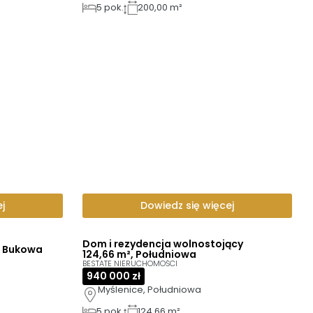
5
pok.
200,00 m²
j
Dowiedz się więcej
Dom i rezydencja wolnostojący
, Bukowa
124,66 m², Południowa
BESTATE NIERUCHOMOŚCI
940 000 zł
Myślenice, Południowa
5
pok.
124,66 m²