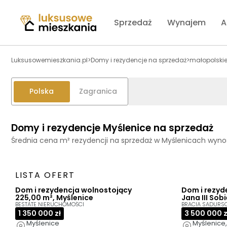
Sprzedaż
Wynajem
A
Luksusowemieszkania.pl
>
Domy i rezydencje na sprzedaż
>
małopolski
Polska
Zagranica
Domy i rezydencje Myślenice na sprzedaż
Średnia cena m² rezydencji na sprzedaż w Myślenicach wyno
LISTA OFERT
Dom i rezydencja wolnostojący
Dom i rezyd
225,00 m², Myślenice
Jana III Sob
BESTATE NIERUCHOMOŚCI
BRACIA SADURS
1 350 000 zł
3 500 000 z
Myślenice
Myślenice,