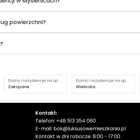
ydencji w Myślenicach?
ług powierzchni?
i?
Domy i rezydencje na sprzedaż
Domy i rezydencje na sprzedaż
Zakopane
Wieliczka
Kontakt:
Telefon:
+48 513 354 060
E-mail:
bok@luksusowemieszkania.pl
Kontakt w dni robocze: 8:00 - 17:00