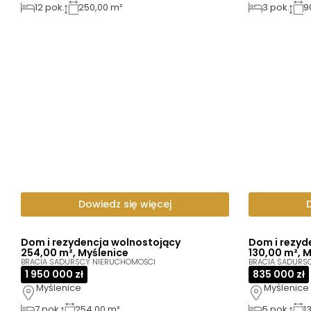
12
pok.
250,00 m²
3
pok.
9
Dowiedz się więcej
Dom i rezydencja wolnostojący
Dom i rezyd
254,00 m², Myślenice
130,00 m², 
BRACIA SADURSCY NIERUCHOMOŚCI
BRACIA SADURS
1 950 000 zł
835 000 zł
Myślenice
Myślenice
7
pok.
254,00 m²
5
pok.
1