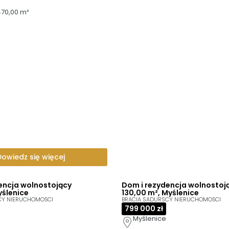
470,00 m²
Dowiedz się więcej
encja wolnostojący
Dom i rezydencja wolnostoj
yślenice
130,00 m², Myślenice
CY NIERUCHOMOŚCI
BRACIA SADURSCY NIERUCHOMOŚCI
799 000 zł
Myślenice