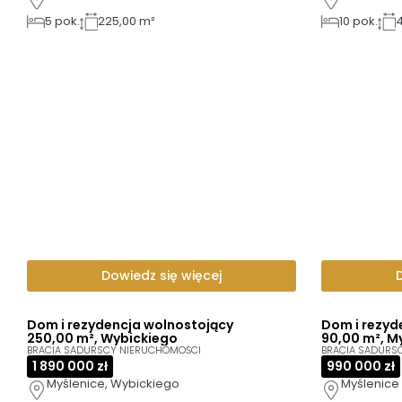
5
pok.
225,00 m²
10
pok.
Dowiedz się więcej
Dom i rezydencja wolnostojący
Dom i rezyd
250,00 m², Wybickiego
90,00 m², M
BRACIA SADURSCY NIERUCHOMOŚCI
BRACIA SADURS
1 890 000 zł
990 000 zł
Myślenice, Wybickiego
Myślenice