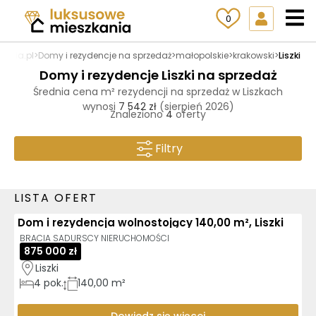
0
kania.pl
>
Domy i rezydencje na sprzedaż
>
małopolskie
>
krakowski
>
Liszki
Domy i rezydencje Liszki na sprzedaż
Średnia cena m² rezydencji na sprzedaż w Liszkach
wynosi
7 542 zł
(sierpień 2026)
Znaleziono
4
oferty
Filtry
LISTA OFERT
Dom i rezydencja wolnostojący 140,00 m², Liszki
BRACIA SADURSCY NIERUCHOMOŚCI
875 000 zł
Liszki
4
pok.
140,00 m²