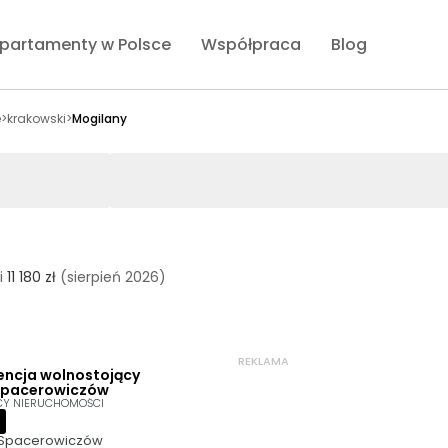
partamenty w Polsce
Współpraca
Blog
e
>
krakowski
>
Mogilany
i
11 180 zł
(sierpień 2026)
REKLAMA
encja wolnostojący
 Spacerowiczów
CY NIERUCHOMOŚCI
 Spacerowiczów