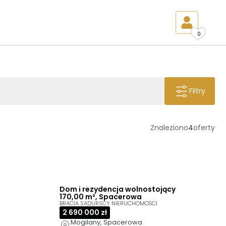
0
Filtry
Znaleziono
4
oferty
Dom i rezydencja wolnostojący
170,00 m², Spacerowa
BRACIA SADURSCY NIERUCHOMOŚCI
2 690 000 zł
Mogilany, Spacerowa