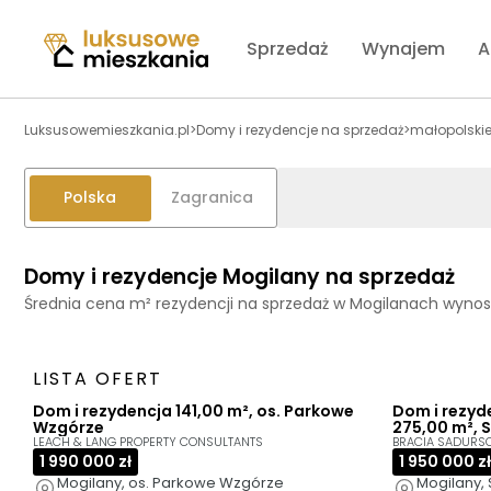
Sprzedaż
Wynajem
A
Luksusowemieszkania.pl
>
Domy i rezydencje na sprzedaż
>
małopolski
Polska
Zagranica
Domy i rezydencje Mogilany na sprzedaż
Średnia cena m² rezydencji na sprzedaż w Mogilanach wynos
LISTA OFERT
Dom i rezydencja 141,00 m², os. Parkowe
Dom i rezyd
Wzgórze
275,00 m²,
LEACH & LANG PROPERTY CONSULTANTS
BRACIA SADURS
1 990 000 zł
1 950 000 zł
Mogilany, os. Parkowe Wzgórze
Mogilany,