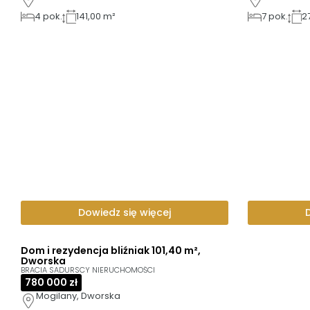
4
pok.
141,00 m²
7
pok.
2
Dowiedz się więcej
Dom i rezydencja bliźniak 101,40 m²,
Dworska
BRACIA SADURSCY NIERUCHOMOŚCI
780 000 zł
Mogilany, Dworska