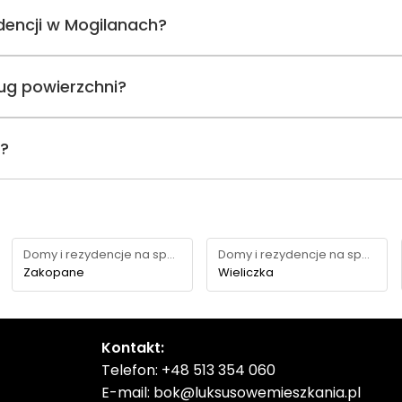
ydencji w Mogilanach?
ug powierzchni?
i?
Domy i rezydencje na sprzedaż
Domy i rezydencje na sprzedaż
Zakopane
Wieliczka
Kontakt:
Telefon:
+48 513 354 060
E-mail:
bok@luksusowemieszkania.pl