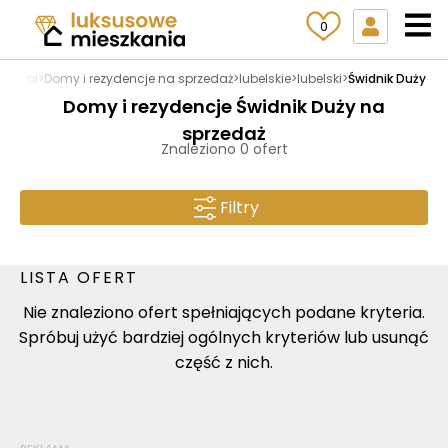
0
nia.pl
>
Domy i rezydencje na sprzedaż
>
lubelskie
>
lubelski
>
Świdnik Duży
Domy i rezydencje Świdnik Duży na
sprzedaż
Znaleziono 0 ofert
Filtry
LISTA OFERT
Nie znaleziono ofert spełniających podane kryteria.
Spróbuj użyć bardziej ogólnych kryteriów lub usunąć
część z nich.