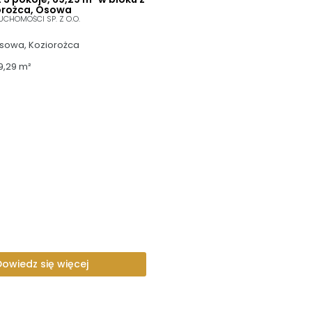
orożca, Osowa
UCHOMOŚCI SP. Z O.O.
sowa, Koziorożca
9,29 m²
Dowiedz się więcej