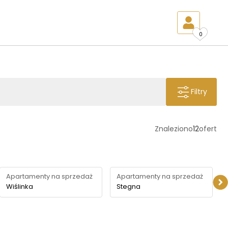
0
Filtry
Znaleziono
12
ofert
Apartamenty na sprzedaż
Apartamenty na sprzedaż
Wiślinka
Stegna