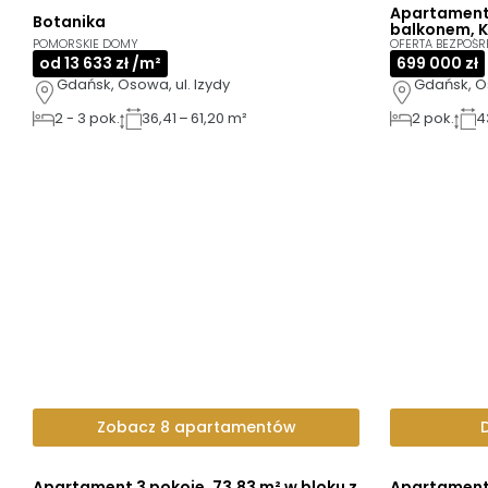
Apartament 
Botanika
balkonem, 
POMORSKIE DOMY
OFERTA BEZPOŚR
od 13 633 zł /m²
699 000 zł
Gdańsk, Osowa, ul. Izydy
Gdańsk, O
2
-
3
pok.
36,41 – 61,20 m²
2
pok.
4
Zobacz 8 apartamentów
Apartament 3 pokoje, 73,83 m² w bloku z
Apartament 