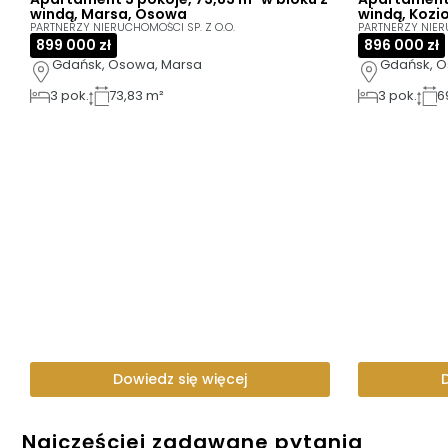
windą, Marsa, Osowa
windą, Kozi
PARTNERZY NIERUCHOMOŚCI SP. Z O.O.
PARTNERZY NIER
899 000 zł
896 000 zł
Gdańsk, Osowa, Marsa
Gdańsk, O
3
pok.
73,83 m²
3
pok.
6
Dowiedz się więcej
Najczęściej zadawane pytania