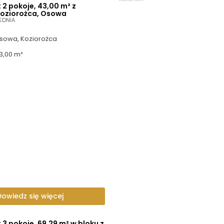
2 pokoje, 43,00 m² z
Koziorożca, Osowa
EDNIA
sowa, Koziorożca
3,00 m²
Dowiedz się więcej
3 pokoje, 69,29 m² w bloku z