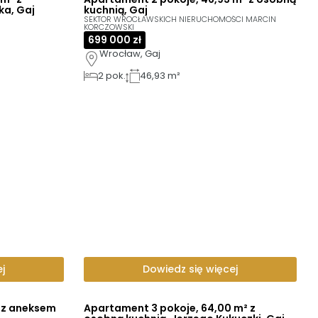
ka, Gaj
kuchnią, Gaj
SEKTOR WROCŁAWSKICH NIERUCHOMOŚCI MARCIN
KORCZOWSKI
699 000 zł
Wrocław, Gaj
2
pok.
46,93 m²
j
Dowiedz się więcej
² z aneksem
Apartament 3 pokoje, 64,00 m² z