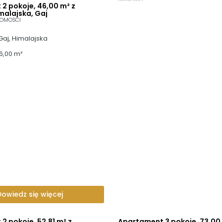
2 pokoje, 46,00 m² z
malajska, Gaj
HOMOŚCI
Gaj, Himalajska
6,00 m²
Dowiedz się więcej
2 pokoje, 52,81 m² z
Apartament 3 pokoje, 73,00 