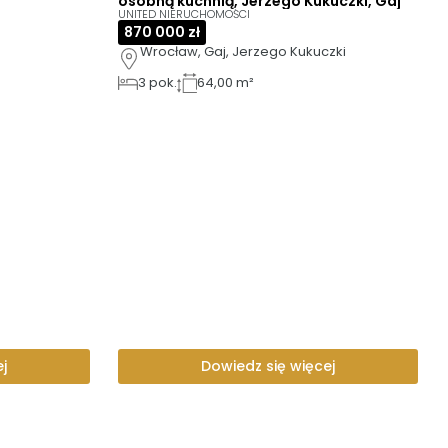
osobną kuchnią, Jerzego Kukuczki, Gaj
UNITED NIERUCHOMOŚCI
870 000 zł
Wrocław, Gaj, Jerzego Kukuczki
3
pok.
64,00 m²
j
Dowiedz się więcej