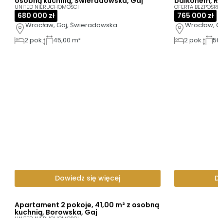
osobną kuchnią, Świeradowska, Gaj
balkonem, R
UNITED NIERUCHOMOŚCI
OFERTA BEZPOŚR
680 000 zł
765 000 zł
Wrocław, Gaj, Świeradowska
Wrocław, 
2
pok.
45,00 m²
2
pok.
5
Dowiedz się więcej
Apartament 2 pokoje, 41,00 m² z osobną
kuchnią, Borowska, Gaj