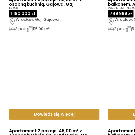
osobną kuchnią, Gajowa, Gaj
balkonem, A
HOMFI
WRE NIERUCHO
1 190 000 zł
749 999 zł
Wrocław, Gaj, Gajowa
Wrocław, G
3
pok.
115,00 m²
2
pok.
5
Dowiedz się więcej
Apartament 2 pokoje, 45,00 m² z
Apartament 