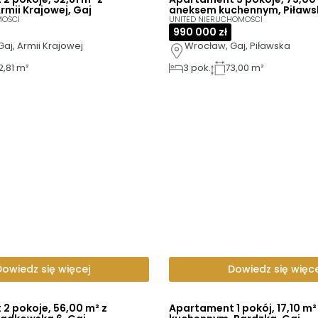
rmii Krajowej, Gaj
aneksem kuchennym, Piławs
MOŚCI
UNITED NIERUCHOMOŚCI
990 000 zł
aj, Armii Krajowej
Wrocław, Gaj, Piławska
2,81 m²
3
pok.
73,00 m²
Dowiedz się więcej
Dowiedz się więce
2 pokoje, 56,00 m² z
Apartament 1 pokój, 17,10 m