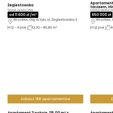
Apartament 
Żegiestowska
3D
AI
tarasem, Hi
TEMAR DEWELOPER
UNITED NIERUC
od 11 600 zł /m²
650 000 zł
Wrocław, Gaj, Krzyki, ul. Żegiestowska 3
Wrocław, 
1
-
4
pok.
12,32 – 85,80 m²
2
pok.
4
Zobacz 166 apartamentów
Apartament 3 pokoje, 115,00 m² z
Apartament 