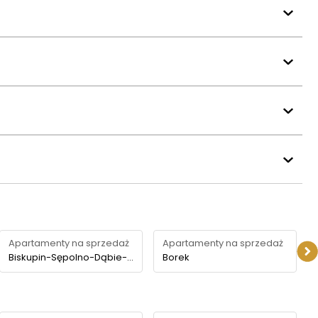
Apartamenty na sprzedaż
Apartamenty na sprzedaż
Biskupin-Sępolno-Dąbie-Bartoszowice
Borek