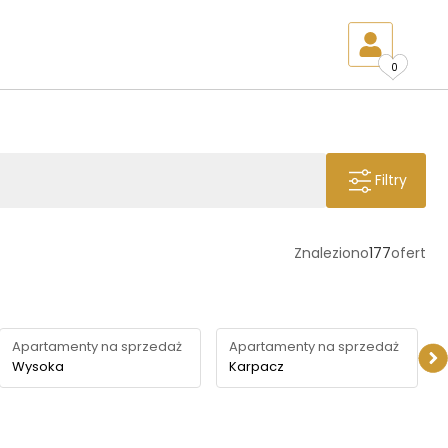
0
Filtry
Znaleziono
177
ofert
Apartamenty na sprzedaż
Apartamenty na sprzedaż
Wysoka
Karpacz