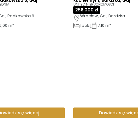
adkowska 6, Gaj
kuchennym, Bardzka, Gaj
EDNIA
UNITED NIERUCHOMOŚCI
258 000 zł
Gaj, Radkowska 6
Wrocław, Gaj, Bardzka
6,00 m²
1
pok.
17,10 m²
Dowiedz się więcej
Dowiedz się więce