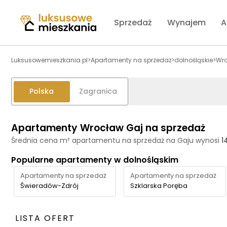
Sprzedaż
Wynajem
A
Luksusowemieszkania.pl
>
Apartamenty na sprzedaż
>
dolnośląskie
>
Wr
Polska
Zagranica
Apartamenty Wrocław Gaj na sprzedaż
Średnia cena m² apartamentu na sprzedaż na Gaju wynosi
1
Popularne apartamenty w dolnośląskim
Apartamenty na sprzedaż
Apartamenty na sprzedaż
Świeradów-Zdrój
Szklarska Poręba
LISTA OFERT