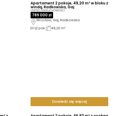
Apartament 2 pokoje, 49,20 m² w bloku z
windą, Radkowska, Gaj
UNITED NIERUCHOMOŚCI
789 000 zł
Wrocław, Gaj, Radkowska
2
pok.
49,20 m²
Dowiedz się więcej
m² z
Apartament 2 pokoje, 46,93 m² z osobną