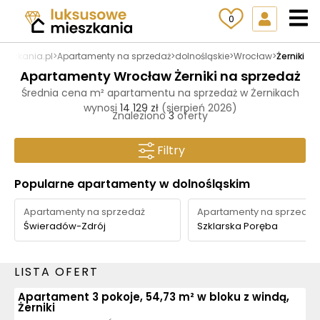
0
eszkania.pl
>
Apartamenty na sprzedaż
>
dolnośląskie
>
Wrocław
>
Żerniki
Apartamenty Wrocław Żerniki na sprzedaż
Średnia cena m² apartamentu na sprzedaż w Żernikach
wynosi
14 129 zł
(sierpień 2026)
Znaleziono
3
oferty
Filtry
Popularne apartamenty w dolnośląskim
Apartamenty na sprzedaż
Apartamenty na sprzedaż
Świeradów-Zdrój
Szklarska Poręba
LISTA OFERT
Apartament 3 pokoje, 54,73 m² w bloku z windą,
Żerniki