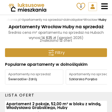
0
mieszkania.pl
>
Apartamenty na sprzedaż
>
dolnośląskie
>
Wrocław
>
Huby
Apartamenty Wrocław Huby na sprzedaż
Średnia cena m² apartamentu na sprzedaż na Hubach
wynosi
14 635 zł
(sierpień 2026)
Znaleziono
13
ofert
Filtry
Popularne apartamenty w dolnośląskim
Apartamenty na sprzedaż
Apartamenty na sprzedaż
Świeradów-Zdrój
Szklarska Poręba
LISTA OFERT
Apartament 2 pokoje, 52,00 m² w bloku z windą,
Władysława Grabskiego, Huby