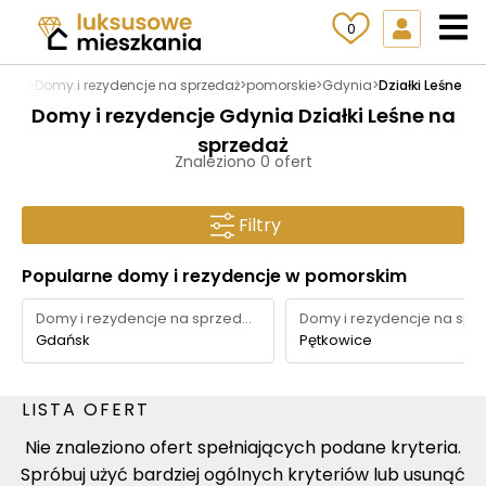
0
a.pl
>
Domy i rezydencje na sprzedaż
>
pomorskie
>
Gdynia
>
Działki Leśne
Domy i rezydencje Gdynia Działki Leśne na
sprzedaż
Znaleziono 0 ofert
Filtry
Popularne domy i rezydencje w pomorskim
Domy i rezydencje na sprzedaż
Gdańsk
Pętkowice
LISTA OFERT
Nie znaleziono ofert spełniających podane kryteria.
Spróbuj użyć bardziej ogólnych kryteriów lub usunąć