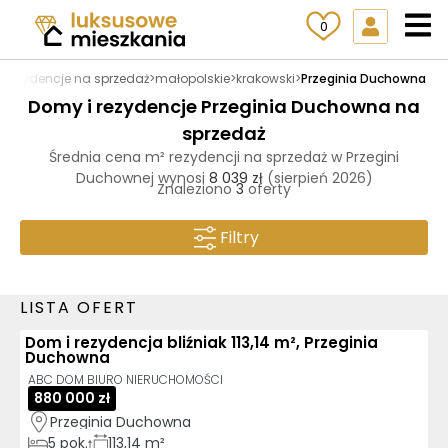
0
 rezydencje na sprzedaż
>
małopolskie
>
krakowski
>
Przeginia Duchowna
Domy i rezydencje Przeginia Duchowna na
sprzedaż
Średnia cena m² rezydencji na sprzedaż w Przegini
Duchownej wynosi
8 039 zł
(sierpień 2026)
Znaleziono
3
oferty
Filtry
LISTA OFERT
Dom i rezydencja bliźniak 113,14 m², Przeginia
Duchowna
ABC DOM BIURO NIERUCHOMOŚCI
880 000 zł
Przeginia Duchowna
5
pok.
113,14 m²