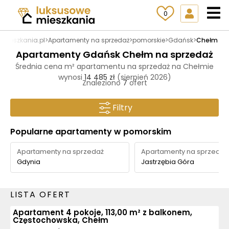
0
mieszkania.pl
>
Apartamenty na sprzedaż
>
pomorskie
>
Gdańsk
>
Chełm
Apartamenty Gdańsk Chełm na sprzedaż
Średnia cena m² apartamentu na sprzedaż na Chełmie
wynosi
14 485 zł
(sierpień 2026)
Znaleziono
7
ofert
Filtry
Popularne apartamenty w pomorskim
Apartamenty na sprzedaż
Apartamenty na sprzedaż
Gdynia
Jastrzębia Góra
LISTA OFERT
Apartament 4 pokoje, 113,00 m² z balkonem,
Częstochowska, Chełm