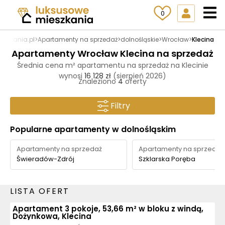
0
eszkania.pl
>
Apartamenty na sprzedaż
>
dolnośląskie
>
Wrocław
>
Klecina
Apartamenty Wrocław Klecina na sprzedaż
Średnia cena m² apartamentu na sprzedaż na Klecinie
wynosi
16 128 zł
(sierpień 2026)
Znaleziono
4
oferty
Filtry
Popularne apartamenty w dolnośląskim
Apartamenty na sprzedaż
Apartamenty na sprzedaż
Świeradów-Zdrój
Szklarska Poręba
LISTA OFERT
Apartament 3 pokoje, 53,66 m² w bloku z windą,
Dożynkowa, Klecina