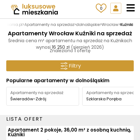
0
eszkania.pl
>
Apartamenty na sprzedaż
>
dolnośląskie
>
Wrocław
>
Kuźniki
Apartamenty Wrocław Kuźniki na sprzedaż
Średnia cena m² apartamentu na sprzedaż na Kuźnikach
wynosi
16 250 zł
(sierpień 2026)
Znaleziono
1
ofertę
Filtry
Popularne apartamenty w dolnośląskim
Apartamenty na sprzedaż
Apartamenty na sprzedaż
Świeradów-Zdrój
Szklarska Poręba
LISTA OFERT
Apartament 2 pokoje, 36,00 m² z osobną kuchnią,
Kuźniki