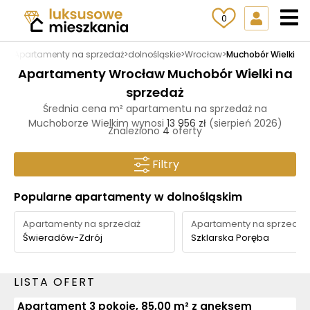
0
.pl
>
Apartamenty na sprzedaż
>
dolnośląskie
>
Wrocław
>
Muchobór Wielki
Apartamenty Wrocław Muchobór Wielki na
sprzedaż
Średnia cena m² apartamentu na sprzedaż na
Muchoborze Wielkim wynosi
13 956 zł
(sierpień 2026)
Znaleziono
4
oferty
Filtry
Popularne apartamenty w dolnośląskim
Apartamenty na sprzedaż
Apartamenty na sprzedaż
Świeradów-Zdrój
Szklarska Poręba
LISTA OFERT
Apartament 3 pokoje, 85,00 m² z aneksem