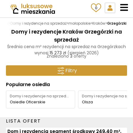
0
ia.pl
>
Domy i rezydencje na sprzedaż
>
małopolskie
>
Kraków
>
Grzegórzki
Domy i rezydencje Kraków Grzegórzki na
sprzedaż
Średnia cena m² rezydencji na sprzedaż na Grzegórzkach
wynosi
15 273 zł
(sierpień 2026)
Znaleziono
3
oferty
Filtry
Popularne osiedla
Domy i rezydencje na sprzedaż
Osiedle Oficerskie
Olsza
LISTA OFERT
Dom i rezydencja segment środkowy 249,40 m²,