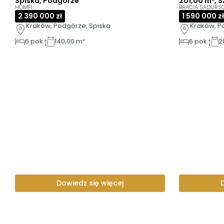
Spiska, Podgórze
201,00 m², 
HOMFI
BRACIA SADURS
2 390 000 zł
1 590 000 zł
Kraków, Podgórze, Spiska
Kraków, P
6
pok.
140,00 m²
6
pok.
2
Dowiedz się więcej