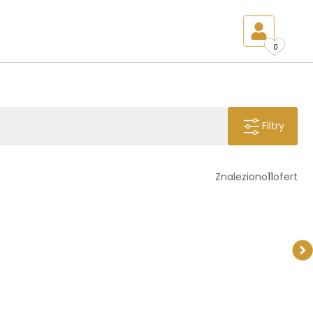
0
Filtry
Znaleziono
11
ofert