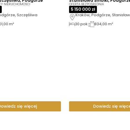
Szczęśliwa, Podgórze
Stanisława Smolki, Podgórz
CY NIERUCHOMOŚCI
OFERTA BEZPOŚREDNIA
5 150 000 zł
odgórze, Szczęśliwa
Kraków, Podgórze, Stanisław
01,00 m²
30
pok.
834,00 m²
Dowiedz się więcej
Dowiedz się więce