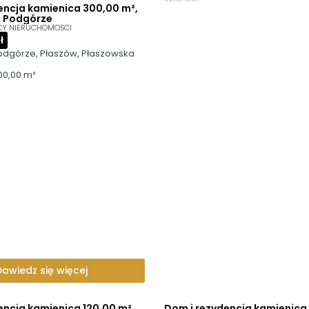
encja kamienica 300,00 m²,
, Podgórze
CY NIERUCHOMOŚCI
ł
odgórze, Płaszów, Płaszowska
00,00 m²
Dowiedz się więcej
encja kamienica 120,00 m²,
Dom i rezydencja kamienica 