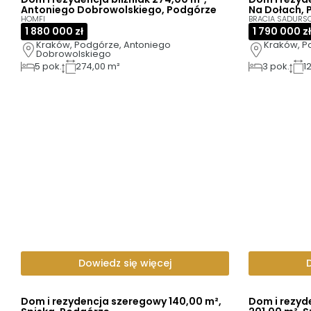
Antoniego Dobrowolskiego, Podgórze
Na Dołach, 
HOMFI
BRACIA SADURS
1 880 000 zł
1 790 000 zł
Kraków, Podgórze, Antoniego 
Kraków, P
Dobrowolskiego
5
pok.
274,00 m²
3
pok.
1
Dowiedz się więcej
Dom i rezydencja szeregowy 140,00 m²,
Dom i rezyd