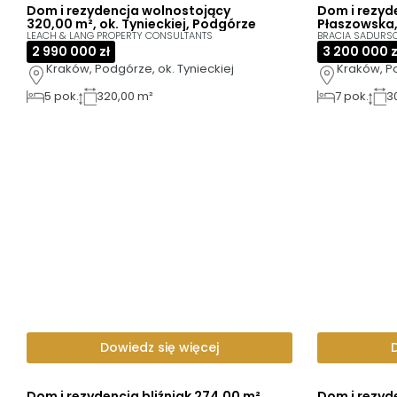
Dom i rezydencja wolnostojący
Dom i rezyd
320,00 m², ok. Tynieckiej, Podgórze
Płaszowska
LEACH & LANG PROPERTY CONSULTANTS
BRACIA SADURS
2 990 000 zł
3 200 000 z
Kraków, Podgórze, ok. Tynieckiej
Kraków, P
5
pok.
320,00 m²
7
pok.
3
Dowiedz się więcej
Dom i rezydencja bliźniak 274,00 m²,
Dom i rezyd