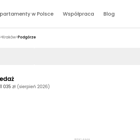
partamenty w Polsce
Współpraca
Blog
e
>
Kraków
>
Podgórze
zedaż
11 035 zł
(sierpień 2026)
REKLAMA