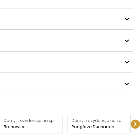
Domy i rezydencje na sprzedaż
Domy i rezydencje na sprzedaż
Bronowice
Podgórze Duchackie