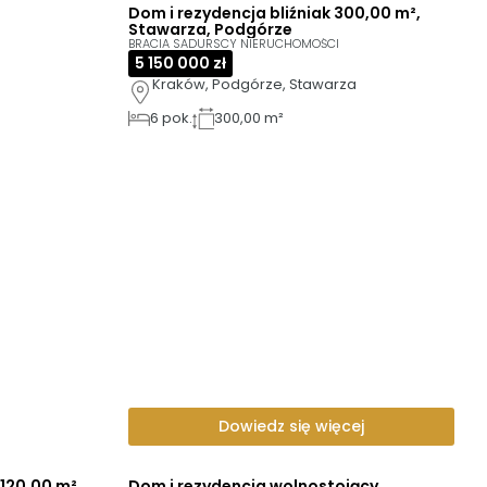
Dom i rezydencja bliźniak 300,00 m²,
Stawarza, Podgórze
BRACIA SADURSCY NIERUCHOMOŚCI
5 150 000 zł
Kraków, Podgórze, Stawarza
6
pok.
300,00 m²
Dowiedz się więcej
120,00 m²,
Dom i rezydencja wolnostojący