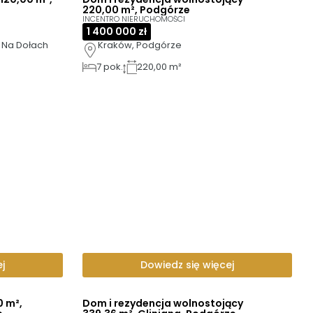
220,00 m², Podgórze
INCENTRO NIERUCHOMOŚCI
1 400 000 zł
 Na Dołach
Kraków, Podgórze
7
pok.
220,00 m²
j
Dowiedz się więcej
0 m²,
Dom i rezydencja wolnostojący