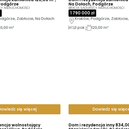
Podgórze
Na Dołach, Podgórze
CY NIERUCHOMOŚCI
BRACIA SADURSCY NIERUCHOMOŚCI
1 790 000 zł
odgórze, Zabłocie, Na Dołach
Kraków, Podgórze, Zabłocie,
20,00 m²
3
pok.
120,00 m²
Dowiedz się więcej
Dowiedz się więce
encja wolnostojący
Dom i rezydencja inny 834,0