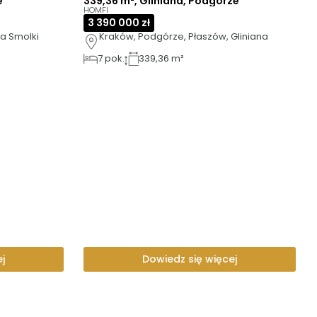
e
339,36 m², Gliniana, Podgórze
HOMFI
3 390 000 zł
a Smolki
Kraków, Podgórze, Płaszów, Gliniana
7
pok.
339,36 m²
j
Dowiedz się więcej