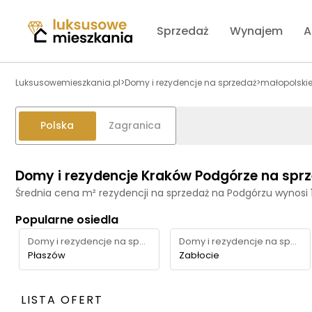
Sprzedaż
Wynajem
A
Luksusowemieszkania.pl
>
Domy i rezydencje na sprzedaż
>
małopolski
Polska
Zagranica
Domy i rezydencje Kraków Podgórze na spr
Średnia cena m² rezydencji na sprzedaż na Podgórzu wynosi
Popularne osiedla
Domy i rezydencje na sprzedaż
Domy i rezydencje na sprzedaż
Płaszów
Zabłocie
LISTA OFERT